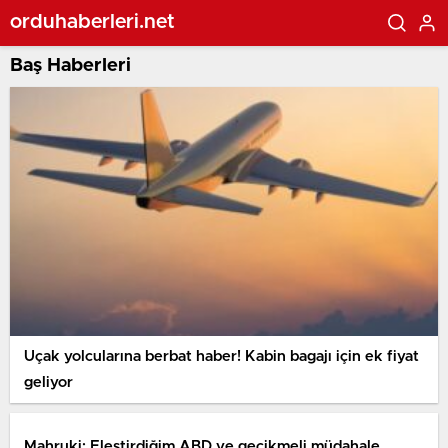
orduhaberleri.net
Baş Haberleri
Uçak yolcularına berbat haber! Kabin bagajı için ek fiyat
geliyor
Mahruki: Eleştirdiğim ABD ve gecikmeli müdahale