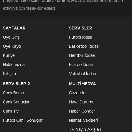
başvuru hakkı saklı tutulmaktadır. www.orduhaberleri.net tercih
ettiğiniz için teşekkür ederiz.
SAYFALAR
SERVİSLER
Üye Girişi
Futbol İddaa
Üye Kaydı
Basketbol İddaa
Künye
Hentbol İddaa
Hakkımızda
Bilardo İddaa
İletişim
Voleybol İddaa
SERVİSLER 2
MULTİMEDYA
Canlı Borsa
Gazeteler
Canlı Sonuçlar
Hava Durumu
Canlı TV
Haber Gönder
Futbol Canlı Sonuçlar
Namaz Vakitleri
TV Yayın Akışları