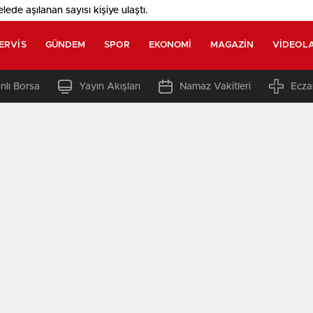
elede aşılanan sayısı
kişiye ulaştı.
ERVIS
GÜNDEM
SPOR
EKONOMI
MAGAZIN
VIDEOL
nlı Borsa
Yayın Akışları
Namaz Vakitleri
Ecza