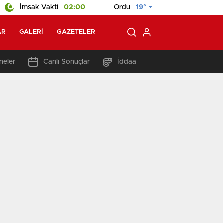
İmsak Vakti
02:00
Ordu
19°
AR
GALERI
GAZETELER
neler
Canlı Sonuçlar
İddaa