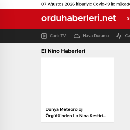
07 Ağustos 2026 itibariyle Covid-19 ile mücad
orduhaberleri.net
S
Canlı TV
Hava Durumu
Ca
El Nino Haberleri
Dünya Meteoroloji
Örgütü’nden La Nina Kestirimi:
Zayıf ve Kısa Periyodik