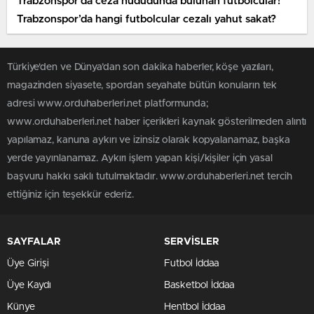
Trabzonspor’da ceza hududunda bulunan futbolcular!
Trabzonspor’da hangi futbolcular cezalı yahut sakat?
Türkiye'den ve Dünya’dan son dakika haberler, köşe yazıları,
magazinden siyasete, spordan seyahate bütün konuların tek
adresi www.orduhaberleri.net platformunda;
www.orduhaberleri.net haber içerikleri kaynak gösterilmeden alıntı
yapılamaz, kanuna aykırı ve izinsiz olarak kopyalanamaz, başka
yerde yayınlanamaz. Aykırı işlem yapan kişi/kişiler için yasal
başvuru hakkı saklı tutulmaktadır. www.orduhaberleri.net tercih
ettiğiniz için teşekkür ederiz.
SAYFALAR
SERVİSLER
Üye Girişi
Futbol İddaa
Üye Kaydı
Basketbol İddaa
Künye
Hentbol İddaa