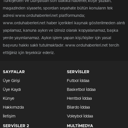
Türkiye'den ve Dünya’dan son dakika haberler, köşe yazıları,
magazinden siyasete, spordan seyahate bütün konuların tek
adresi www.orduhaberleri.net platformunda;
www.orduhaberleri.net haber içerikleri kaynak gösterilmeden alıntı
yapılamaz, kanuna aykırı ve izinsiz olarak kopyalanamaz, başka
yerde yayınlanamaz. Aykırı işlem yapan kişi/kişiler için yasal
başvuru hakkı saklı tutulmaktadır. www.orduhaberleri.net tercih
ettiğiniz için teşekkür ederiz.
SAYFALAR
SERVİSLER
Üye Girişi
Futbol İddaa
Üye Kaydı
Basketbol İddaa
Künye
Hentbol İddaa
Hakkımızda
Bilardo İddaa
İletişim
Voleybol İddaa
SERVİSLER 2
MULTİMEDYA