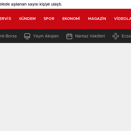
elede aşılanan sayısı
kişiye ulaştı.
ERVIS
GÜNDEM
SPOR
EKONOMI
MAGAZIN
VIDEOL
nlı Borsa
Yayın Akışları
Namaz Vakitleri
Ecza