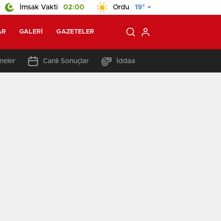
İmsak Vakti
02:00
Ordu
19°
AR
GALERI
GAZETELER
neler
Canlı Sonuçlar
İddaa