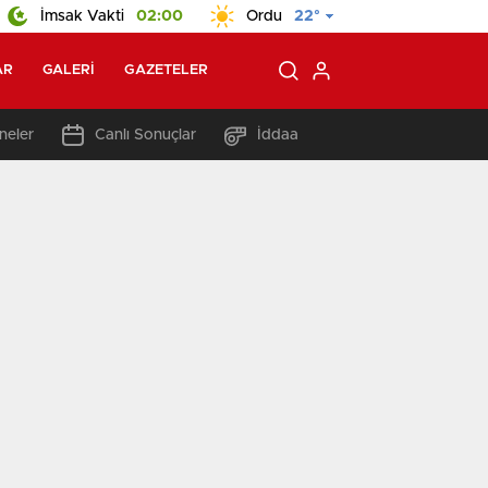
İmsak Vakti
02:00
Ordu
22°
AR
GALERI
GAZETELER
neler
Canlı Sonuçlar
İddaa