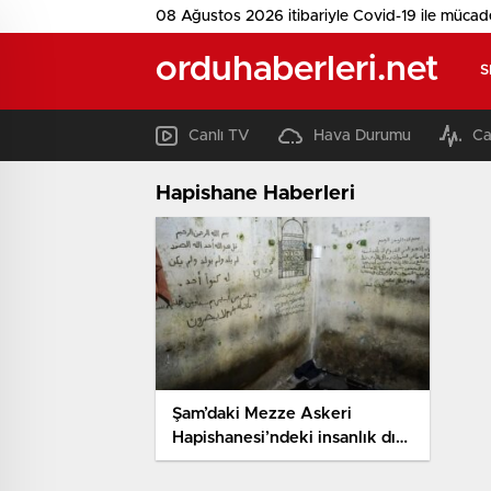
08 Ağustos 2026 itibariyle Covid-19 ile mücad
orduhaberleri.net
S
Canlı TV
Hava Durumu
Ca
Hapishane Haberleri
Şam’daki Mezze Askeri
Hapishanesi’ndeki insanlık dışı
şartlar görüntülendi