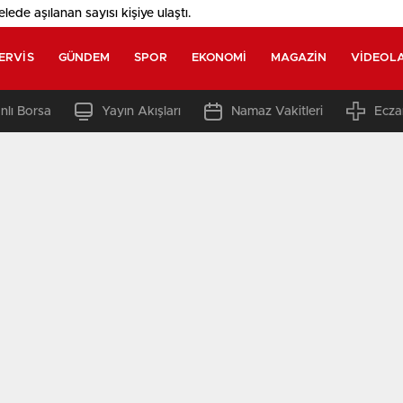
elede aşılanan sayısı
kişiye ulaştı.
ERVIS
GÜNDEM
SPOR
EKONOMI
MAGAZIN
VIDEOL
nlı Borsa
Yayın Akışları
Namaz Vakitleri
Ecza