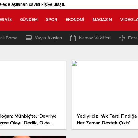
elede aşılanan sayısı
kişiye ulaştı.
ERVIS
GÜNDEM
SPOR
EKONOMI
MAGAZIN
VIDEOL
nlı Borsa
Yayın Akışları
Namaz Vakitleri
Ecza
doğan: Münbiç’te, ‘Devriye
Yediyıldız: ‘Ak Parti Fındığa
zme Olayı’ Dedik, O da
Her Zaman Destek Çıktı’
ladı (3)