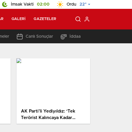
İmsak Vakti
02:00
Ordu
22°
AR
GALERI
GAZETELER
neler
Canlı Sonuçlar
İddaa
AK Parti’li Yediyıldız: ‘Tek
Terörist Kalıncaya Kadar
Mücadelemiz Devam Edecek’