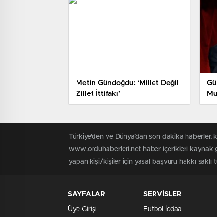
Metin Gündoğdu: ‘Millet Değil
Gü
Zillet İttifakı’
Mu
Te
Türkiye'den ve Dünya’dan son dakika haberler, 
www.orduhaberleri.net haber içerikleri kaynak g
yapan kişi/kişiler için yasal başvuru hakkı saklı 
SAYFALAR
SERVİSLER
Üye Girişi
Futbol İddaa