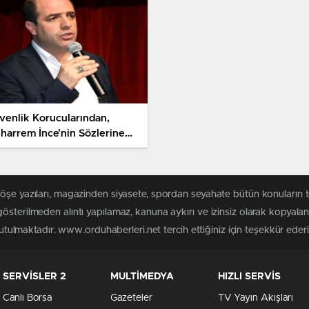
venlik Korucularından,
harrem İnce’nin Sözlerine
pki
köşe yazıları, magazinden siyasete, spordan seyahate bütün konuların
österilmeden alıntı yapılamaz, kanuna aykırı ve izinsiz olarak kopyal
tutulmaktadır. www.orduhaberleri.net tercih ettiğiniz için teşekkür ederi
SERVİSLER 2
MULTİMEDYA
HIZLI SERVİS
Canlı Borsa
Gazeteler
TV Yayın Akışları