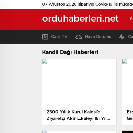
07 Ağustos 2026 itibariyle Covid-19 ile mücad
orduhaberleri.net
S
Canlı TV
Hava Durumu
Ca
Kandil Dağı Haberleri
2300 Yıllık Kurul Kalesi’e
Er
Ziyaretçi Akını…kaleyi İki Yılda
Ge
1 Milyona Yakın Kişi Ziyaret
Baş
Etti