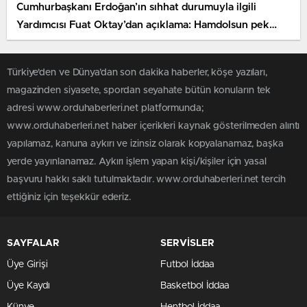
Cumhurbaşkanı Erdoğan’ın sıhhat durumuyla ilgili
Yardımcısı Fuat Oktay’dan açıklama: Hamdolsun pek
düzgün
Türkiye'den ve Dünya’dan son dakika haberler, köşe yazıları,
magazinden siyasete, spordan seyahate bütün konuların tek
adresi www.orduhaberleri.net platformunda;
www.orduhaberleri.net haber içerikleri kaynak gösterilmeden alıntı
yapılamaz, kanuna aykırı ve izinsiz olarak kopyalanamaz, başka
yerde yayınlanamaz. Aykırı işlem yapan kişi/kişiler için yasal
başvuru hakkı saklı tutulmaktadır. www.orduhaberleri.net tercih
ettiğiniz için teşekkür ederiz.
SAYFALAR
SERVİSLER
Üye Girişi
Futbol İddaa
Üye Kaydı
Basketbol İddaa
Künye
Hentbol İddaa