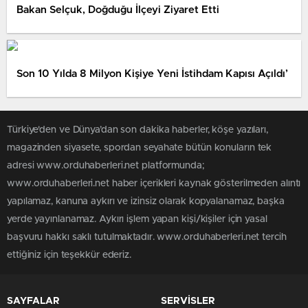
Bakan Selçuk, Doğduğu İlçeyi Ziyaret Etti
Son 10 Yılda 8 Milyon Kişiye Yeni İstihdam Kapısı Açıldı’
Türkiye'den ve Dünya’dan son dakika haberler, köşe yazıları,
magazinden siyasete, spordan seyahate bütün konuların tek
adresi www.orduhaberleri.net platformunda;
www.orduhaberleri.net haber içerikleri kaynak gösterilmeden alıntı
yapılamaz, kanuna aykırı ve izinsiz olarak kopyalanamaz, başka
yerde yayınlanamaz. Aykırı işlem yapan kişi/kişiler için yasal
başvuru hakkı saklı tutulmaktadır. www.orduhaberleri.net tercih
ettiğiniz için teşekkür ederiz.
SAYFALAR
SERVİSLER