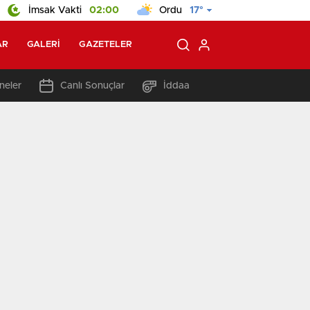
İmsak Vakti
02:00
Ordu
17°
AR
GALERI
GAZETELER
neler
Canlı Sonuçlar
İddaa