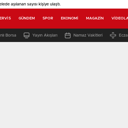
elede aşılanan sayısı
kişiye ulaştı.
ERVIS
GÜNDEM
SPOR
EKONOMI
MAGAZIN
VIDEOL
nlı Borsa
Yayın Akışları
Namaz Vakitleri
Ecza