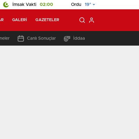
İmsak Vakti
02:00
Ordu
19°
AR
GALERI
GAZETELER
neler
Canlı Sonuçlar
İddaa