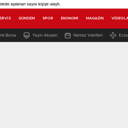
elede aşılanan sayısı
kişiye ulaştı.
ERVIS
GÜNDEM
SPOR
EKONOMI
MAGAZIN
VIDEOL
nlı Borsa
Yayın Akışları
Namaz Vakitleri
Ecza