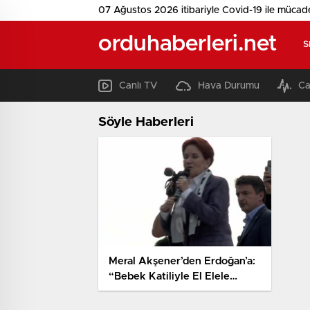
07 Ağustos 2026 itibariyle Covid-19 ile mücad
orduhaberleri.net
S
Canlı TV
Hava Durumu
Ca
Söyle Haberleri
Meral Akşener’den Erdoğan’a:
“Bebek Katiliyle El Elele
Tutuşan Sensin Recep
Beyefendi. Onun Kardeşine