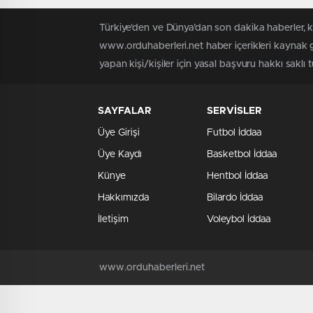
‘Bizim Mehmet’ Dedin.
Türkiye'den ve Dünya’dan son dakika haberler, 
www.orduhaberleri.net haber içerikleri kaynak g
yapan kişi/kişiler için yasal başvuru hakkı saklı 
SAYFALAR
SERVİSLER
Üye Girişi
Futbol İddaa
Üye Kaydı
Basketbol İddaa
Künye
Hentbol İddaa
Hakkımızda
Bilardo İddaa
İletişim
Voleybol İddaa
www.orduhaberleri.net