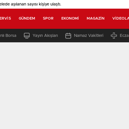
elede aşılanan sayısı
kişiye ulaştı.
ERVIS
GÜNDEM
SPOR
EKONOMI
MAGAZIN
VIDEOL
nlı Borsa
Yayın Akışları
Namaz Vakitleri
Ecza