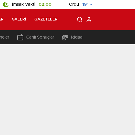
İmsak Vakti
02:00
Ordu
19°
AR
GALERI
GAZETELER
neler
Canlı Sonuçlar
İddaa