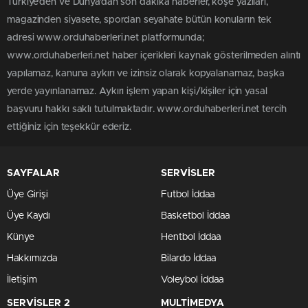
Türkiye'den ve Dünya’dan son dakika haberler, köşe yazıları,
magazinden siyasete, spordan seyahate bütün konuların tek
adresi www.orduhaberleri.net platformunda;
www.orduhaberleri.net haber içerikleri kaynak gösterilmeden alıntı
yapılamaz, kanuna aykırı ve izinsiz olarak kopyalanamaz, başka
yerde yayınlanamaz. Aykırı işlem yapan kişi/kişiler için yasal
başvuru hakkı saklı tutulmaktadır. www.orduhaberleri.net tercih
ettiğiniz için teşekkür ederiz.
SAYFALAR
SERVİSLER
Üye Girişi
Futbol İddaa
Üye Kaydı
Basketbol İddaa
Künye
Hentbol İddaa
Hakkımızda
Bilardo İddaa
İletişim
Voleybol İddaa
SERVİSLER 2
MULTİMEDYA