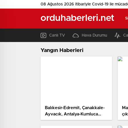
08 Ağustos 2026 itibariyle Covid-19 ile mücad
orduhaberleri.net
S
Canlı TV
Hava Durumu
Ca
Yangın Haberleri
Balıkesir-Edremit, Çanakkale-
Mal
Ayvacık, Antalya-Kumluca
çı
yangınları büsbütün denetim
altına alındı