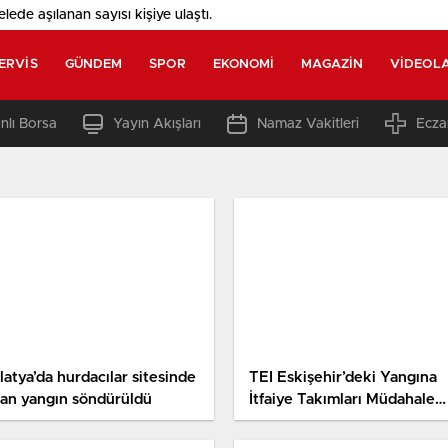
elede aşılanan sayısı
kişiye ulaştı.
ERVIS
GÜNDEM
SPOR
EKONOMI
MAGAZIN
VIDEOL
nlı Borsa
Yayın Akışları
Namaz Vakitleri
Ecza
atya’da hurdacılar sitesinde
TEI Eskişehir’deki Yangına
kan yangın söndürüldü
İtfaiye Takımları Müdahale
Ediyor