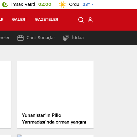
İmsak Vakti
02:00
Ordu
23°
AR
GALERI
GAZETELER
neler
Canlı Sonuçlar
İddaa
Yunanistan’ın Pilio
Yarımadası’nda orman yangını