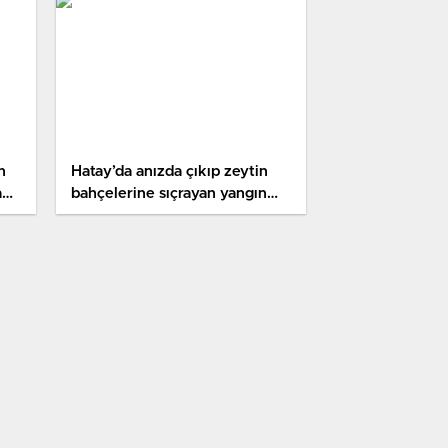
n
Hatay’da anızda çıkıp zeytin
ay
bahçelerine sıçrayan yangın
denetim altına alındı