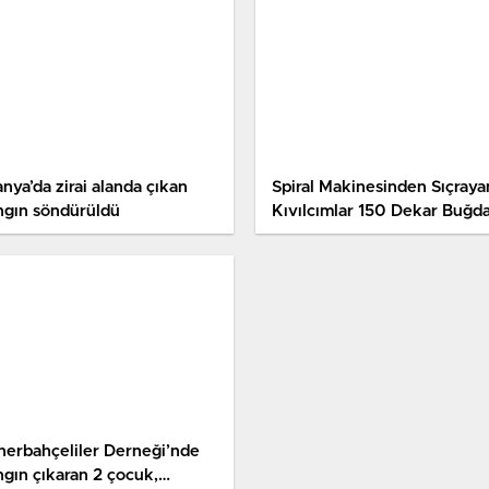
nya’da zirai alanda çıkan
Spiral Makinesinden Sıçraya
ngın söndürüldü
Kıvılcımlar 150 Dekar Buğd
Tarlası ile 50 Dekar Ağaçlık
Alanı Yaktı
nerbahçeliler Derneği’nde
ngın çıkaran 2 çocuk,