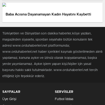
Baba Acısına Dayanamayan Kadın Hayatını Kaybetti
Türkiye'den ve Dünya’dan son dakika haberler, köşe yazıları,
magazinden siyasete, spordan seyahate bütün konuların tek
adresi www.orduhaberleri.net platformunda;
www.orduhaberleri.net haber içerikleri kaynak gösterilmeden alıntı
yapılamaz, kanuna aykırı ve izinsiz olarak kopyalanamaz, başka
yerde yayınlanamaz. Aykırı işlem yapan kişi/kişiler için yasal
başvuru hakkı saklı tutulmaktadır. www.orduhaberleri.net tercih
ettiğiniz için teşekkür ederiz.
SAYFALAR
SERVİSLER
Üye Girişi
Futbol İddaa