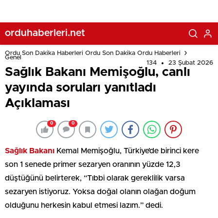
orduhaberleri.net
Ordu Son Dakika Haberleri Ordu Son Dakika Ordu Haberleri
Genel
134
23 Şubat 2026
Sağlık Bakanı Memişoğlu, canlı
yayında soruları yanıtladı
Açıklaması
0
0
Sağlık Bakanı
Kemal Memişoğlu, Türkiye’de birinci kere
son 1 senede primer sezaryen oranının yüzde 12,3
düştüğünü belirterek, “Tıbbi olarak gereklilik varsa
sezaryen istiyoruz. Yoksa doğal olanın olağan doğum
olduğunu herkesin kabul etmesi lazım.” dedi.