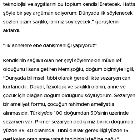
teknolojisi ve aygıtlarını bu toplum kendisi üretecek. Hatta
şöyle bir şey argüman ediyorum: Dünyada ilk söylenecek
sözleri bizim sağlıkçılarımız söyleyecek.” görüşlerini
aktardı.
“İlk annelere ebe danışmanlığı yapıyoruz”
Kendisinin sağlıklı olan her şeyi söylemekle mükellef
olduğunu lisana getiren Memişoğlu, doğum biçimiyle ilgili,
“Dünyada bilimsel, tıbbi olarak gereklilikte sezaryen can
kurtarıcıdır. Doğal, fizyolojik ve sağlıklı olanın, anne ve
çocuk için olağan doğum olduğunu söylüyorum. Sezaryen
bir ameliyat formu, çocuğun rahimden ameliyatla
alınmasıdır. Türkiye’de 100 doğumdan 50’sinin üzerinde
sezaryen var. Primer sezaryen dediğimiz birinci doğumda
yüzde 35-40 oranında. Tıbbi olarak gerekliliği yüzde 15,
geri kalan oran anne yahut tabibinin isteğine bağlı.”