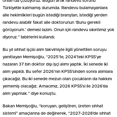
onları da çözüyoruz. Bugün artık randevu sorunu
Türkiye’de kalmamış durumda. Randevu bulamayanlara
aile hekimlikleri bugün istediği branştan, istediği yerden
randevu alabilir fakat aile doktorunun ‘Bunu gerekli
görüyorum.’ demesi lazım. Onun için randevu sıkıntımız yok
diyoruz.” tabirlerini kullandı.
Bu yıl sıhhat işçisi alım takvimiyle ilgili yöneltilen soruyu
yanıtlayan Memişoğlu, “2025’te, 2024’teki KPSS’ye
nazaran 37 bin doktor dışı işçi alımı yaptık. İki senede iki
alım yapıldı. Bu sefer 2026’nın KPSS’sinden sonra alımlara
çıkacağız. Bu iki senede mezun olan çocukların da hakkını
yememiş olacağız. Amacımız, 2026 KPSS’si ile 2026’da
alım yapmak.” diye konuştu.
Bakan Memişoğlu, “koruyan, geliştiren, üreten sıhhat
sistemi” amaçlarına de değinerek, “2027-2028’de sıhhat