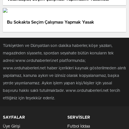
Bu Sokakta Seçim Çalışması Yapmak Yasak
Türkiye'den ve Dünya’dan son dakika haberler, köşe yazıları,
magazinden siyasete, spordan seyahate bütün konuların tek
adresi www.orduhaberleri.net platformunda;
www.orduhaberleri.net haber içerikleri kaynak gösterilmeden alıntı
yapılamaz, kanuna aykırı ve izinsiz olarak kopyalanamaz, başka
yerde yayınlanamaz. Aykırı işlem yapan kişi/kişiler için yasal
başvuru hakkı saklı tutulmaktadır. www.orduhaberleri.net tercih
ettiğiniz için teşekkür ederiz.
SAYFALAR
SERVİSLER
Üye Girişi
Futbol İddaa