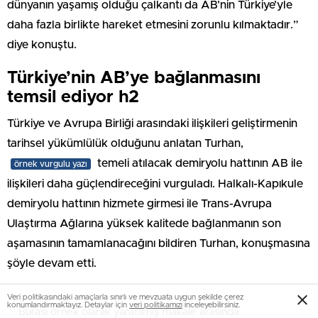
dünyanın yaşamış olduğu çalkantı da AB’nin Türkiye’yle
daha fazla birlikte hareket etmesini zorunlu kılmaktadır.”
diye konuştu.
Türkiye’nin AB’ye bağlanmasını
temsil ediyor h2
Türkiye ve Avrupa Birliği arasındaki ilişkileri geliştirmenin
tarihsel yükümlülük olduğunu anlatan Turhan,
temeli atılacak demiryolu hattının AB ile
örnek vurgulu yazı
ilişkileri daha güçlendireceğini vurguladı. Halkalı-Kapıkule
demiryolu hattının hizmete girmesi ile Trans-Avrupa
Ulaştırma Ağlarına yüksek kalitede bağlanmanın son
aşamasının tamamlanacağını bildiren Turhan, konuşmasına
şöyle devam etti.
Veri politikasındaki amaçlarla sınırlı ve mevzuata uygun şekilde çerez
konumlandırmaktayız. Detaylar için
veri politikamızı
inceleyebilirsiniz.
Burası örnek olarak yaratılmış makale arasında