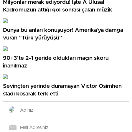
Milyonlar merak ediyordu! İşte A Ulusal
Kadromuzun attığı gol sonrası çalan müzik
Dünya bu anları konuşuyor! Amerika’ya damga
vuran ”Türk yürüyüşü”
90+3’te 2-1 geride oldukları maçın skoru
inanılmaz
Sevinçten yerinde duramayan Victor Osimhen
stadı koşarak terk etti