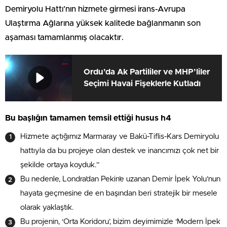
Demiryolu Hattı’nın hizmete girmesi irans-Avrupa
Ulaştırma Ağlarına yüksek kalitede bağlanmanın son
aşaması tamamlanmış olacaktır.
Ordu’da Ak Partililer ve MHP’liler
Seçimi Havai Fişeklerle Kutladı
Bu başlığın tamamen temsil ettiği husus h4
Hizmete açtığımız Marmaray ve Bakü-Tiflis-Kars Demiryolu
hattıyla da bu projeye olan destek ve inancımızı çok net bir
şekilde ortaya koyduk.”
Bu nedenle, Londra’dan Pekin’e uzanan Demir İpek Yolu’nun
hayata geçmesine de en başından beri stratejik bir mesele
olarak yaklaştık.
Bu projenin, ‘Orta Koridoru’, bizim deyimimizle ‘Modern İpek