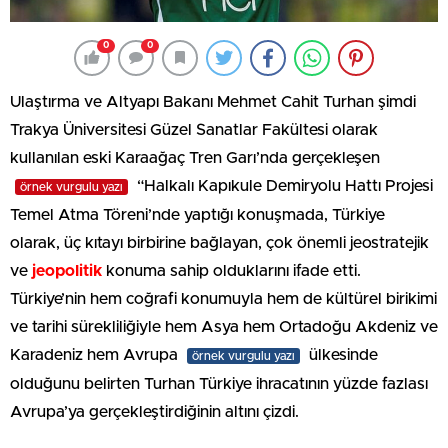
0
0
Ulaştırma ve Altyapı Bakanı Mehmet Cahit Turhan şimdi
Trakya Üniversitesi Güzel Sanatlar Fakültesi olarak
kullanılan eski Karaağaç Tren Garı’nda gerçekleşen
“Halkalı Kapıkule Demiryolu Hattı Projesi
örnek vurgulu yazı
Temel Atma Töreni’nde yaptığı konuşmada, Türkiye
olarak, üç kıtayı birbirine bağlayan, çok önemli jeostratejik
ve
jeopolitik
konuma sahip olduklarını ifade etti.
Türkiye’nin hem coğrafi konumuyla hem de kültürel birikimi
ve tarihi sürekliliğiyle hem Asya hem Ortadoğu Akdeniz ve
Karadeniz hem Avrupa
ülkesinde
örnek vurgulu yazı
olduğunu belirten Turhan Türkiye ihracatının yüzde fazlası
Avrupa’ya gerçekleştirdiğinin altını çizdi.