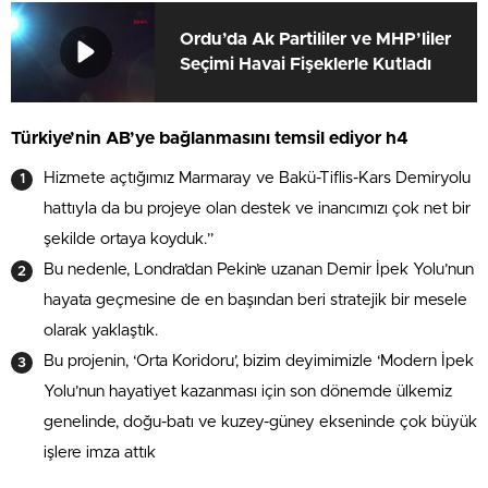
Ordu’da Ak Partililer ve MHP’liler
Seçimi Havai Fişeklerle Kutladı
Türkiye’nin AB’ye bağlanmasını temsil ediyor h4
Hizmete açtığımız Marmaray ve Bakü-Tiflis-Kars Demiryolu
hattıyla da bu projeye olan destek ve inancımızı çok net bir
şekilde ortaya koyduk.”
Bu nedenle, Londra’dan Pekin’e uzanan Demir İpek Yolu’nun
hayata geçmesine de en başından beri stratejik bir mesele
olarak yaklaştık.
Bu projenin, ‘Orta Koridoru’, bizim deyimimizle ‘Modern İpek
Yolu’nun hayatiyet kazanması için son dönemde ülkemiz
genelinde, doğu-batı ve kuzey-güney ekseninde çok büyük
işlere imza attık