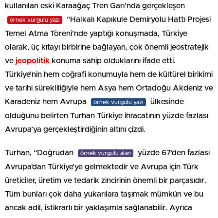
kullanılan eski Karaağaç Tren Garı’nda gerçekleşen
“Halkalı Kapıkule Demiryolu Hattı Projesi
örnek vurgulu yazı
Temel Atma Töreni’nde yaptığı konuşmada, Türkiye
olarak, üç kıtayı birbirine bağlayan, çok önemli jeostratejik
ve
jeopolitik
konuma sahip olduklarını ifade etti.
Türkiye’nin hem coğrafi konumuyla hem de kültürel birikimi
ve tarihi sürekliliğiyle hem Asya hem Ortadoğu Akdeniz ve
Karadeniz hem Avrupa
ülkesinde
örnek vurgulu yazı
olduğunu belirten Turhan Türkiye ihracatının yüzde fazlası
Avrupa’ya gerçekleştirdiğinin altını çizdi.
Turhan, “Doğrudan
yüzde 67’den fazlası
örnek vurgulu alan
Avrupa’dan Türkiye’ye gelmektedir ve Avrupa için Türk
üreticiler, üretim ve tedarik zincirinin önemli bir parçasıdır.
Tüm bunları çok daha yukarılara taşımak mümkün ve bu
ancak adil, istikrarlı bir yaklaşımla sağlanabilir. Ayrıca