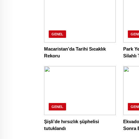
GENEL
GEN
Macaristan’da Tarihi Sıcaklık
Park Ye
Rekoru
Silahlı
GENEL
GEN
Şişli’de hırsızlık şüphelisi
Ekvador
tutuklandı
Sonra B
ve Ticar