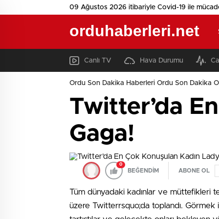
09 Ağustos 2026 itibariyle Covid-19 ile mücad
orduhaberleri.net
Canlı TV
Hava Durumu
Ca
Ordu Son Dakika Haberleri Ordu Son Dakika O
Twitter’da E
Gaga!
0
BEĞENDİM
ABONE OL
Tüm dünyadaki kadınlar ve müttefikleri te
üzere Twitterrsquo;da toplandı. Görmek isted