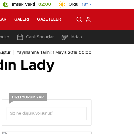
İmsak Vakti
02:00
Ordu
18°
LAR
GALERI
GAZETELER
neler
Canlı Sonuçlar
İddaa
uştur
Yayınlanma Tarihi: 1 Mayıs 2019 00:00
dın Lady
HIZLI YORUM YAP