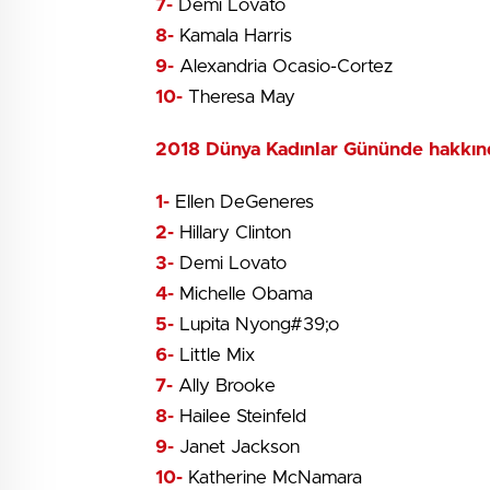
7-
Demi Lovato
8-
Kamala Harris
9-
Alexandria Ocasio-Cortez
10-
Theresa May
2018 Dünya Kadınlar Gününde hakkınd
1-
Ellen DeGeneres
2-
Hillary Clinton
3-
Demi Lovato
4-
Michelle Obama
5-
Lupita Nyong#39;o
6-
Little Mix
7-
Ally Brooke
8-
Hailee Steinfeld
9-
Janet Jackson
10-
Katherine McNamara