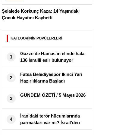
Şelalede Korkunç Kaza: 14 Yaşındaki
Çocuk Hayatını Kaybetti
KATEGORİNİN POPÜLERLERİ
Gazze’de Hamas’ın elinde hala
1
136 İsrailli esir bulunuyor
Fatsa Belediyespor İkinci Yarı
2
Hazırlıklarına Başladı
GÜNDEM ÖZETİ / 5 Mayıs 2026
3
İran’daki terör hücumlarında
4
parmakları var mı? İsrail’den
birinci açıklama geldi