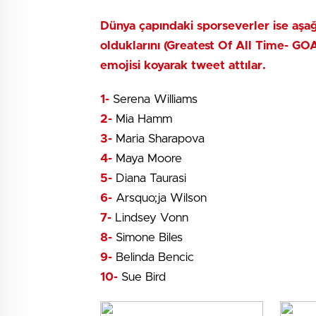
Dünya çapındaki sporseverler ise aşağ
olduklarını (Greatest Of All Time- GO
emojisi koyarak tweet attılar.
1-
Serena Williams
2-
Mia Hamm
3-
Maria Sharapova
4-
Maya Moore
5-
Diana Taurasi
6-
Arsquo;ja Wilson
7-
Lindsey Vonn
8-
Simone Biles
9-
Belinda Bencic
10-
Sue Bird