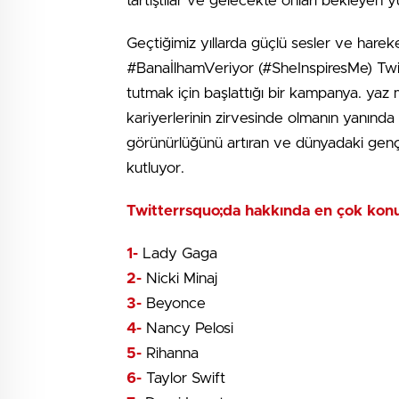
tartıştılar ve gelecekte onları bekleyen yü
Geçtiğimiz yıllarda güçlü sesler ve harek
#BanaİlhamVeriyor (#SheInspiresMe) Twitt
tutmak için başlattığı bir kampanya. yaz
kariyerlerinin zirvesinde olmanın yanınd
görünürlüğünü artıran ve dünyadaki gen
kutluyor.
Twitterrsquo;da hakkında en çok konu
1-
Lady Gaga
2-
Nicki Minaj
3-
Beyonce
4-
Nancy Pelosi
5-
Rihanna
6-
Taylor Swift