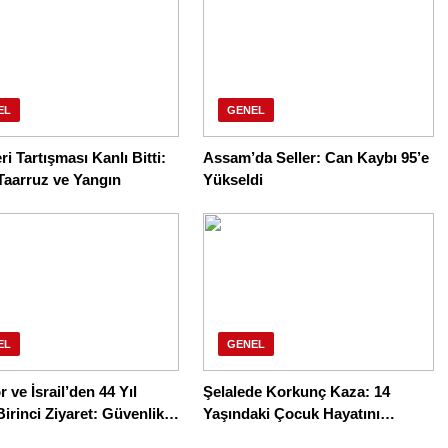
EL
GENEL
ri Tartışması Kanlı Bitti:
Assam’da Seller: Can Kaybı 95’e
 Taarruz ve Yangın
Yükseldi
EL
GENEL
 ve İsrail’den 44 Yıl
Şelalede Korkunç Kaza: 14
irinci Ziyaret: Güvenlik
Yaşındaki Çocuk Hayatını
et İşbirliği
Kaybetti