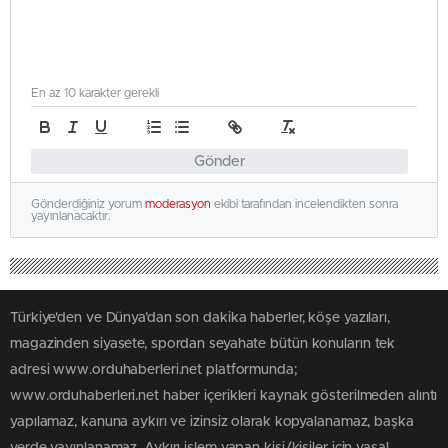
En az 10 karakter gerekli
Gönder
Gönderdiğiniz yorum
moderasyon
ekibi tarafından incelendikten sonra
yayınlanacaktır.
Türkiye'den ve Dünya’dan son dakika haberler, köşe yazıları,
magazinden siyasete, spordan seyahate bütün konuların tek
adresi www.orduhaberleri.net platformunda;
www.orduhaberleri.net haber içerikleri kaynak gösterilmeden alıntı
yapılamaz, kanuna aykırı ve izinsiz olarak kopyalanamaz, başka