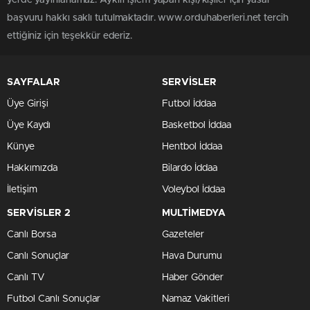
yerde yayınlanamaz. Aykırı işlem yapan kişi/kişiler için yasal
başvuru hakkı saklı tutulmaktadır. www.orduhaberleri.net tercih
ettiğiniz için teşekkür ederiz.
SAYFALAR
SERVİSLER
Üye Girişi
Futbol İddaa
Üye Kaydı
Basketbol İddaa
Künye
Hentbol İddaa
Hakkımızda
Bilardo İddaa
İletişim
Voleybol İddaa
SERVİSLER 2
MULTİMEDYA
Canlı Borsa
Gazeteler
Canlı Sonuçlar
Hava Durumu
Canlı TV
Haber Gönder
Futbol Canlı Sonuçlar
Namaz Vakitleri