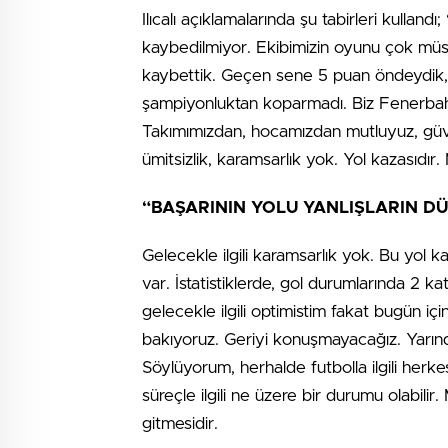
Ilıcalı açıklamalarında şu tabirleri kulla
kaybedilmiyor. Ekibimizin oyunu çok müspe
kaybettik. Geçen sene 5 puan öndeydik,
şampiyonluktan koparmadı. Biz Fenerbahçe
Takımımızdan, hocamızdan mutluyuz, güve
ümitsizlik, karamsarlık yok. Yol kazasıdır.
“BAŞARININ YOLU YANLIŞLARIN DÜ
Gelecekle ilgili karamsarlık yok. Bu yol
var. İstatistiklerde, gol durumlarında 2 
gelecekle ilgili optimistim fakat bugün i
bakıyoruz. Geriyi konuşmayacağız. Yarında
Söylüyorum, herhalde futbolla ilgili herkes 
süreçle ilgili ne üzere bir durumu olabilir.
gitmesidir.