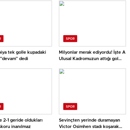
R
SPOR
iya tek golle kupadaki
Milyonlar merak ediyordu! İşte A
 ”devam” dedi
Ulusal Kadromuzun attığı gol
sonrası çalan müzik
R
SPOR
 2-1 geride oldukları
Sevinçten yerinde duramayan
skoru inanılmaz
Victor Osimhen stadı koşarak