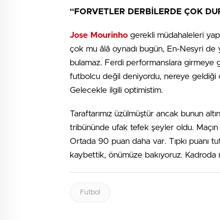
“FORVETLER DERBİLERDE ÇOK D
Jose Mourinho
gerekli müdahaleleri yap
çok mu âlâ oynadı bugün, En-Nesyri de 
bulamaz. Ferdi performanslara girmeye ge
futbolcu değil deniyordu, nereye geldiği o
Gelecekle ilgili optimistim.
Taraftarımız üzülmüştür ancak bunun altınd
tribününde ufak tefek şeyler oldu. Maçın 
Ortada 90 puan daha var. Tıpkı puanı tutt
kaybettik, önümüze bakıyoruz. Kadroda 
Futbol