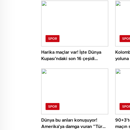
SPOR
SPO
Harika maçlar var! İşte Dünya
Kolomb
Kupası’ndaki son 16 çeşidi
yoluna
eşleşmeleri
SPOR
SPO
Dünya bu anları konuşuyor!
90+3’te
Amerika’ya damga vuran ”Türk
maçın 