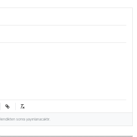
terk etti
elendikten sonra yayınlanacaktır.