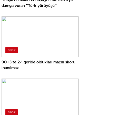
Dünya bu anları konuşuyor! Amerika’ya
damga vuran ”Türk yürüyüşü”
SPOR
90+3’te 2-1 geride oldukları maçın skoru
inanılmaz
SPOR