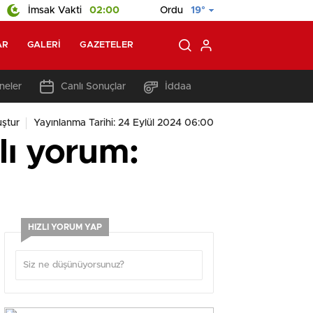
İmsak Vakti
02:00
Ordu
19°
AR
GALERI
GAZETELER
neler
Canlı Sonuçlar
İddaa
ştur
Yayınlanma Tarihi: 24 Eylül 2024 06:00
klı yorum:
HIZLI YORUM YAP