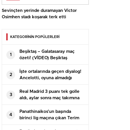
Sevinçten yerinde duramayan Victor
Osimhen stadı koşarak terk etti
KATEGORİNİN POPÜLERLERİ
Beşiktaş – Galatasaray maç
1
özeti! (VİDEO) Beşiktaş
Galatasaray maçı özeti izle!
BJK GS maçı kaç kaç bitti?
İşte ortalarında geçen diyalog!
2
Ancelotti, oyuna almadığı
Arda’yı maç sonu soyunma
odasına çekti
Real Madrid 3 puanı tek golle
3
aldı, aylar sonra maç takımına
giren Arda yeniden talih
bulamadı
Panathinaikos’un başında
4
birinci lig maçına çıkan Terim
alandan 2-0’lık galibiyetle