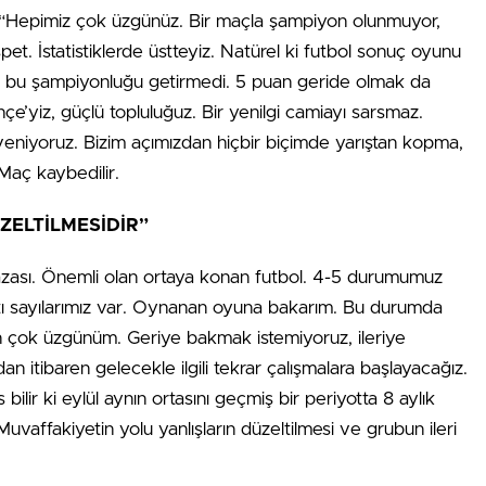
ndı; “Hepimiz çok üzgünüz. Bir maçla şampiyon olunmuyor,
t. İstatistiklerde üstteyiz. Natürel ki futbol sonuç oyunu
 bu şampiyonluğu getirmedi. 5 puan geride olmak da
’yiz, güçlü topluluğuz. Bir yenilgi camiayı sarsmaz.
niyoruz. Bizim açımızdan hiçbir biçimde yarıştan kopma,
 Maç kaybedilir.
ZELTİLMESİDİR”
 kazası. Önemli olan ortaya konan futbol. 4-5 durumumuz
katı sayılarımız var. Oynanan oyuna bakarım. Bu durumda
çin çok üzgünüm. Geriye bakmak istemiyoruz, ileriye
n itibaren gelecekle ilgili tekrar çalışmalara başlayacağız.
bilir ki eylül aynın ortasını geçmiş bir periyotta 8 aylık
 Muvaffakiyetin yolu yanlışların düzeltilmesi ve grubun ileri