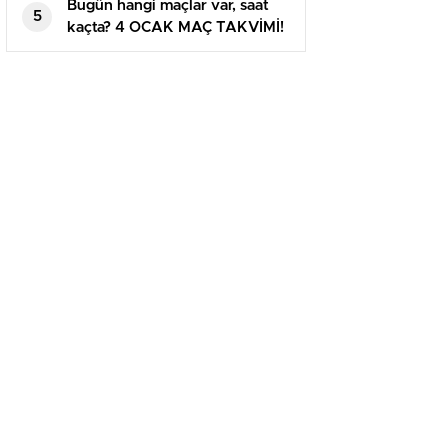
ayrıldı
Bugün hangi maçlar var, saat
5
kaçta? 4 OCAK MAÇ TAKVİMİ!
Bu akşam maç var mı?