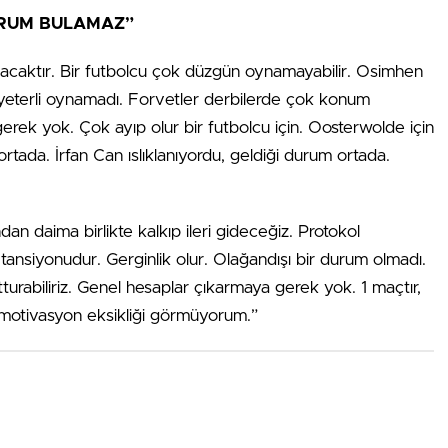
URUM BULAMAZ”
acaktır. Bir futbolcu çok düzgün oynamayabilir. Osimhen
yeterli oynamadı. Forvetler derbilerde çok konum
rek yok. Çok ayıp olur bir futbolcu için. Oosterwolde için
rtada. İrfan Can ıslıklanıyordu, geldiği durum ortada.
an daima birlikte kalkıp ileri gideceğiz. Protokol
tansiyonudur. Gerginlik olur. Olağandışı bir durum olmadı.
urabiliriz. Genel hesaplar çıkarmaya gerek yok. 1 maçtır,
motivasyon eksikliği görmüyorum.”