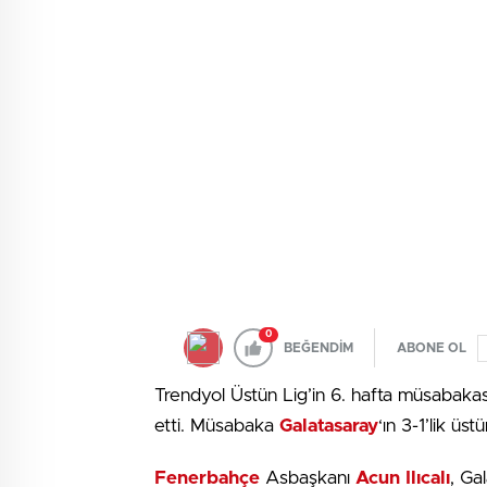
0
BEĞENDİM
ABONE OL
Trendyol Üstün Lig’in 6. hafta müsabaka
etti. Müsabaka
Galatasaray
‘ın 3-1’lik üs
Fenerbahçe
Asbaşkanı
Acun Ilıcalı
, Ga