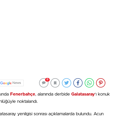
0
News
sında
Fenerbahçe
, alanında derbide
Galatasaray
‘ı konuk
tünlüğüyle noktalandı.
latasaray yenilgisi sonrası açıklamalarda bulundu. Acun