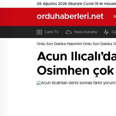
06 Ağustos 2026 itibariyle Covid-19 ile mücad
orduhaberleri.net
S
Canlı TV
Hava Durumu
Ca
Ordu Son Dakika Haberleri Ordu Son Dakika O
Acun Ilıcalı’d
Osimhen çok 