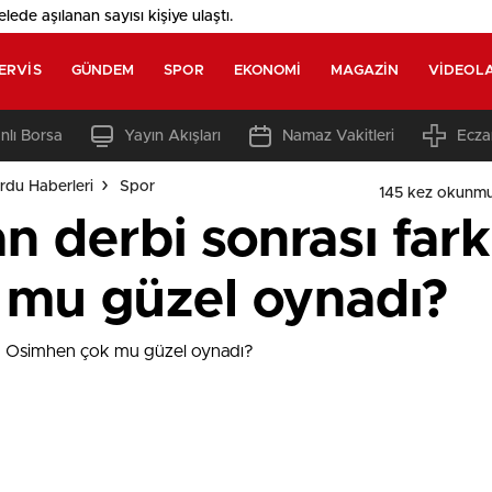
elede aşılanan sayısı
kişiye ulaştı.
ERVIS
GÜNDEM
SPOR
EKONOMI
MAGAZIN
VIDEOL
nlı Borsa
Yayın Akışları
Namaz Vakitleri
Ecza
rdu Haberleri
Spor
145 kez okunmu
an derbi sonrası far
mu güzel oynadı?