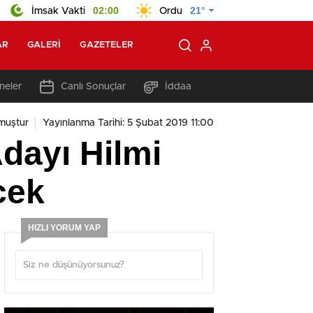
02:00
21°
İmsak Vakti
Ordu
AR
GALERI
GAZETELER
neler
Canlı Sonuçlar
İddaa
muştur
Yayınlanma Tarihi: 5 Şubat 2019 11:00
dayı Hilmi
cek
HIZLI YORUM YAP