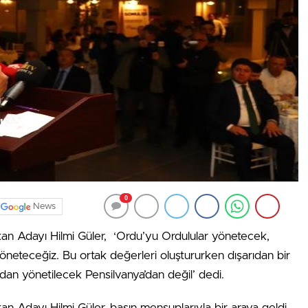
0
News
n Adayı Hilmi Güler, ‘Ordu’yu Ordulular yönetecek,
e yöneteceğiz. Bu ortak değerleri oluştururken dışarıdan bir
an yönetilecek Pensilvanya’dan değil’ dedi.
 Adayı Hilmi Güler, basın mensuplarıyla bir araya geldi.