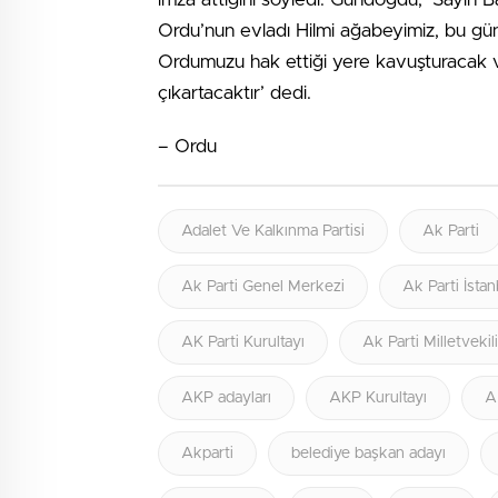
Ordu’nun evladı Hilmi ağabeyimiz, bu güne
Ordumuzu hak ettiği yere kavuşturacak v
çıkartacaktır’ dedi.
– Ordu
Adalet Ve Kalkınma Partisi
Ak Parti
Ak Parti Genel Merkezi
Ak Parti İstan
AK Parti Kurultayı
Ak Parti Milletvekil
AKP adayları
AKP Kurultayı
A
Akparti
belediye başkan adayı