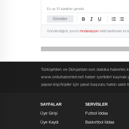
En az 10 karakter gerekli
Gönder
Gönderdiğiniz yorum
moderasyon
ekibi tarafından inc
Türkiye'den ve Dünya’dan son dakika haberler, 
www.orduhaberleri.net haber içerikleri kaynak g
yapan kişi/kişiler için yasal başvuru hakkı saklı 
SAYFALAR
SERVİSLER
Üye Girişi
Futbol İddaa
Üye Kaydı
Basketbol İddaa