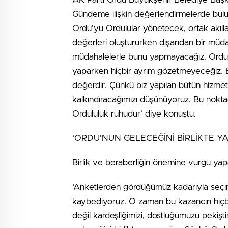
Gündeme ilişkin değerlendirmelerde bulu
Ordu’yu Ordulular yönetecek, ortak akılla
değerleri oluştururken dışarıdan bir müd
müdahalelerle bunu yapmayacağız. Ordu, 
yaparken hiçbir ayrım gözetmeyeceğiz. Bi
değerdir. Çünkü biz yapılan bütün hizmetl
kalkındıracağımızı düşünüyoruz. Bu nokta
Ordululuk ruhudur’ diye konuştu.
‘ORDU’NUN GELECEĞİNİ BİRLİKTE Y
Birlik ve beraberliğin önemine vurgu yapa
‘Anketlerden gördüğümüz kadarıyla seçim
kaybediyoruz. O zaman bu kazancın hiçb
değil kardeşliğimizi, dostluğumuzu pekişt