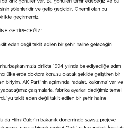
’da kırık gönüller var. Bu gönülleri tamir edeceğiz ve bu
nin şölenleridir ve gelip geçicidir. Önemli olan bu
irlikte geçirmemiz.’
İNE GETİRECEĞİZ’
klit eden değil taklit edilen bir şehir haline geleceğini
hurbaşkanımızla birlikte 1994 yılında belediyeciliğe adım
ncı ülkelerde doktora konusu olacak şekilde geliştiren bir
n biriyim. AK Parti’nin açılımında, ‘adalet, kalkınma’ var ve
 yapacağımız çalışmalarla, fabrika ayarları dediğimiz temel
u’yu taklit eden değil taklit edilen bir şehir haline
u da Hilmi Güler’in bakanlık döneminde sayısız projeye
kanımız, sayısız birçok projeyi Ordu’ya kazandırdı. İnşallah