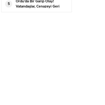
Ordu’da Bir Garip Olay!
5
Vatandaşlar, Cenazeyi Geri
Çıkartmak Kaydıyla
Defnedebildi