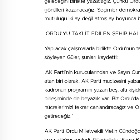
geleceğini birlikte yazacağız. Çünkü Ordu
gönülleri kazanacağız. Seçimler demokrasi
mutluluğu iki ay değil atmış ay boyunca b
‘ORDU’YU TAKLİT EDİLEN ŞEHİR HAL
Yapılacak çalışmalarla birlikte Ordu’nun ta
söyleyen Güler, şunları kaydetti:
‘AK Parti’nin kurucularından ve Sayın Cum
atan biri olarak, AK Parti mucizesini yaba
kadronun programını yazan beş, altı kişide
birleşiminde de beyazlık var. Biz Ordu’da
hücrelerimizi tekrar canlandıracağız ve Ord
getireceğiz.’
AK Parti Ordu Milletvekili Metin Gündoğd
imza attığını söyledi. Gündoğdu, ‘Sayın Ba