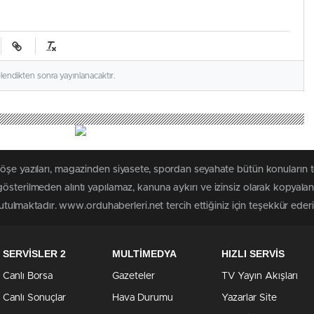
elendikten sonra yayınlanacaktır.
köşe yazıları, magazinden siyasete, spordan seyahate bütün konuların
österilmeden alıntı yapılamaz, kanuna aykırı ve izinsiz olarak kopyal
tutulmaktadır. www.orduhaberleri.net tercih ettiğiniz için teşekkür ederi
SERVİSLER 2
MULTİMEDYA
HIZLI SERVİS
Canlı Borsa
Gazeteler
TV Yayın Akışları
Canlı Sonuçlar
Hava Durumu
Yazarlar Site