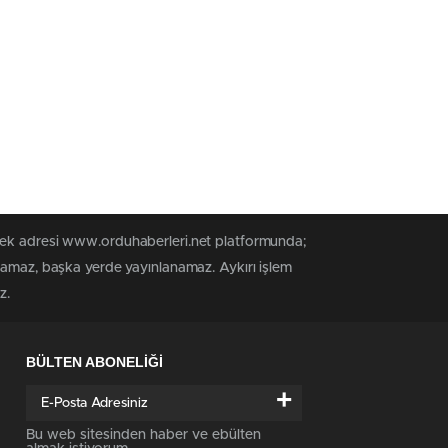
 tek adresi www.orduhaberleri.net platformunda;
anamaz, başka yerde yayınlanamaz. Aykırı işlem
z.
BÜLTEN ABONELİĞİ
+
Bu web sitesinden haber ve ebülten