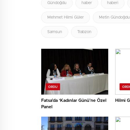
Gündoğdu
haber
haberi
Mehmet Hilmi Güler
Metin Gündoğdu
Samsun
Trabzon
ORDU
ORD
Fatsa’da ‘Kadınlar Günü’ne Özel
Hilmi G
Panel