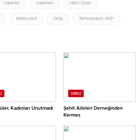
haberler
haberleri
Hilmi Güler
Milletvekili
Ordu
Referandum AKP
U
ORDU
üler, Kadınları Unutmadı
Şehit Aileleri Derneğinden
Kermes