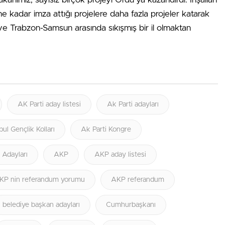
 kadar imza attığı projelere daha fazla projeler katarak
e Trabzon-Samsun arasında sıkışmış bir il olmaktan
AK Parti aday listesi
Ak Parti adayları
bul Gençlik Kolları
Ak Parti Kongre
i Adayları
AKP
AKP aday listesi
KP nin referandum yorumu
AKP referandum
belediye başkan adayları
Cumhurbaşkanı