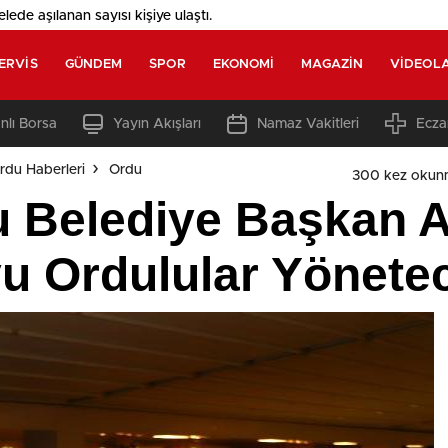
elede aşılanan sayısı
kişiye ulaştı.
ERVIS
GÜNDEM
SPOR
EKONOMI
MAGAZIN
VIDEOL
nlı Borsa
Yayın Akışları
Namaz Vakitleri
Ecza
rdu Haberleri
Ordu
300 kez okun
u Belediye Başkan A
yu Ordulular Yönete