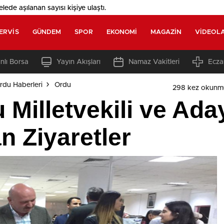
elede aşılanan sayısı
kişiye ulaştı.
ERVIS
GÜNDEM
SPOR
EKONOMI
MAGAZIN
VIDEOL
nlı Borsa
Yayın Akışları
Namaz Vakitleri
Ecza
rdu Haberleri
Ordu
298 kez okunm
 Milletvekili ve Ada
 Ziyaretler