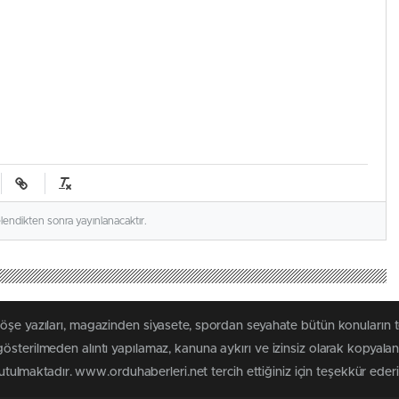
elendikten sonra yayınlanacaktır.
köşe yazıları, magazinden siyasete, spordan seyahate bütün konuların
österilmeden alıntı yapılamaz, kanuna aykırı ve izinsiz olarak kopyal
tutulmaktadır. www.orduhaberleri.net tercih ettiğiniz için teşekkür ederi