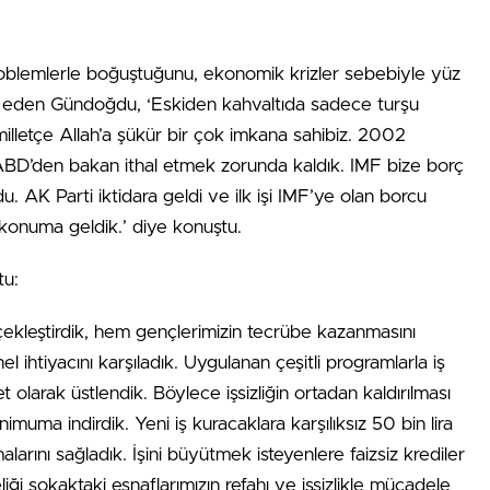
blemlerle boğuştuğunu, ekonomik krizler sebebiyle yüz
de eden Gündoğdu, ‘Eskiden kahvaltıda sadece turşu
illetçe Allah’a şükür bir çok imkana sahibiz. 2002
BD’den bakan ithal etmek zorunda kaldık. IMF bize borç
u. AK Parti iktidara geldi ve ilk işi IMF’ye olan borcu
konuma geldik.’ diye konuştu.
tu:
çekleştirdik, hem gençlerimizin tecrübe kazanmasını
l ihtiyacını karşıladık. Uygulanan çeşitli programlarla iş
t olarak üstlendik. Böylece işsizliğin ortadan kaldırılması
imuma indirdik. Yeni iş kuracaklara karşılıksız 50 bin lira
arını sağladık. İşini büyütmek isteyenlere faizsiz krediler
iği sokaktaki esnaflarımızın refahı ve işsizlikle mücadele