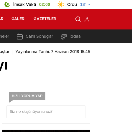
02:00
18°
İmsak Vakti
Ordu
AR
GALERI
GAZETELER
neler
Canlı Sonuçlar
İddaa
uştur
Yayınlanma Tarihi: 7 Haziran 2018 15:45
yı
HIZLI YORUM YAP