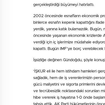
gerçekleştirdiği büyümeyi hatırlattı.
2002 öncesinde esnafların ekonomik pro
binlerce esnafın kepenk kapattığını ifa
yerdik, yanına katık bulamazdık. Bugün, m
öncesinde yaşanan ekonomik krizlerde A
verdiği için iç işlerimize müdahale ediyord
kapattı. Bugün IMF’ye borç verebilecek 
İşsizliğe değinen Gündoğdu, şöyle konuş
‘İŞKUR eli ile hem istihdam hamleleri ger
sağladık, hem de iş verenlerimizin persone
gücü maliyetini ve sigorta primlerini devle
ve tecrübesizlik noktasındaki sorunları min
hibe vererek iş hayatına 1-0 önde başlamal
tahsis ettik. AK Parti hükümetlerinin öncel