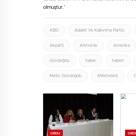
olmuştur.’
ABD
Adalet Ve Kalkınma Partisi
Akparti
Altınordu
Amerika
Gündoğdu
haber
haberi
Metin Gündoğdu
Milletvekili
O
ORDU
ORD