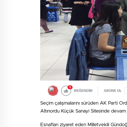
0
BEĞENDİM
ABONE OL
Seçim çalışmalarını sürüden AK Parti Ord
Altınordu Küçük Sanayi Sitesinde devam e
Esnafları ziyaret eden Milletvekili Gündo