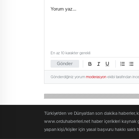
En az 10 karakter gerekli
Gönder
Gönderdiğiniz yorum
moderasyon
ekibi tarafından inc
Türkiye'den ve Dünya’dan son dakika haberler, 
www.orduhaberleri.net haber içerikleri kaynak g
yapan kişi/kişiler için yasal başvuru hakkı saklı 