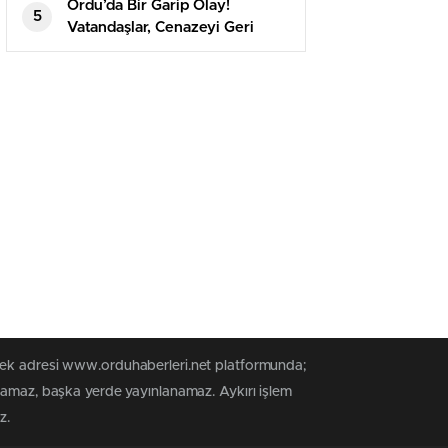
Ordu’da Bir Garip Olay!
5
Vatandaşlar, Cenazeyi Geri
Çıkartmak Kaydıyla
Defnedebildi
 tek adresi www.orduhaberleri.net platformunda;
anamaz, başka yerde yayınlanamaz. Aykırı işlem
z.