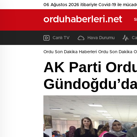
06 Ağustos 2026 itibariyle Covid-19 ile mücad
orduhaberleri.net
S
Canlı TV
Hava Durumu
Ca
Ordu Son Dakika Haberleri Ordu Son Dakika O
AK Parti Ordu
Gündoğdu’dan