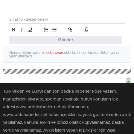
En az 10 karakter gerekli
Gönder
Gönderdiğiniz yorum
moderasyon
ekibi tarafından incelendikten sonra
yayınlanacaktır.
Türkiye'den ve Dünya’dan son dakika haberler, köşe yazıları,
magazinden siyasete, spordan seyahate bütün konuların tek
adresi www.orduhaberleri.net platformunda;
www.orduhaberleri.net haber içerikleri kaynak gösterilmeden alıntı
yapılamaz, kanuna aykırı ve izinsiz olarak kopyalanamaz, başka
yerde yayınlanamaz. Aykırı işlem yapan kişi/kişiler için yasal