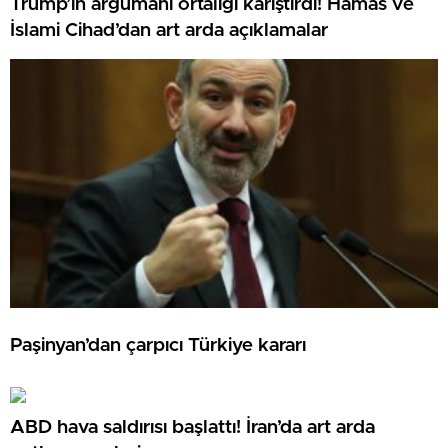
Trump’ın argümanı ortalığı karıştırdı! Hamas ve
İslami Cihad’dan art arda açıklamalar
Paşinyan’dan çarpıcı Türkiye kararı
ABD hava saldırısı başlattı! İran’da art arda