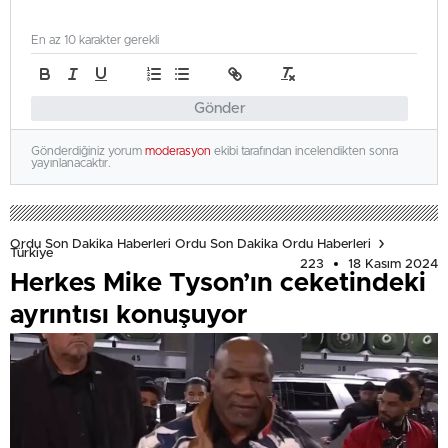
En az 10 karakter gerekli
Gönder
Gönderdiğiniz yorum
moderasyon
ekibi tarafından incelendikten sonra
yayınlanacaktır.
Ordu Son Dakika Haberleri Ordu Son Dakika Ordu Haberleri
Türkiye
223
18 Kasım 2024
Herkes Mike Tyson’ın ceketindeki
ayrıntısı konuşuyor