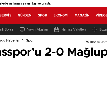
elede aşılanan sayısı
kişiye ulaştı.
SERVIS
GÜNDEM
SPOR
EKONOMI
MAGAZIN
VIDEO
nlı Borsa
Yayın Akışları
Namaz Vakitleri
Ecza
rdu Haberleri
Spor
179 kez okunm
asspor’u 2-0 Mağlup