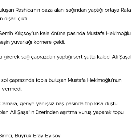
uşan Rashica’nın ceza alanı sağından yaptığı ortaya Rafa
dışarı çıktı.
 Semih Kılıçsoy’un kale önüne pasında Mustafa Hekimoğlu
eşin yuvarlağı kornere çeldi.
a girerek sağ çaprazdan yaptığı sert şutta kaleci Ali Şaşal
ı sol çaprazında topla buluşan Mustafa Hekimoğlu’nun
e vermedi.
amara, geriye yanlışsız baş pasında top kısa düştü.
olan Ali Şaşal’ın üzerinden aşırtma vuruş yaparak topu
irinci, Buyruk Eray Eyisoy