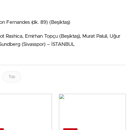
son Fernandes (dk. 89) (Beşiktaş)
ilot Rashica, Emirhan Topçu (Beşiktaş), Murat Paluli, Uğur
ko Sundberg (Sivasspor) – İSTANBUL
Top