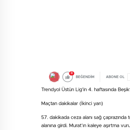
0
BEĞENDİM
ABONE OL
Trendyol Üstün Lig’in 4. haftasında Beşikt
Maçtan dakikalar (İkinci yarı)
57. dakikada ceza alanı sağ çaprazında to
alanına girdi. Murat’ın kaleye aşırtma vur