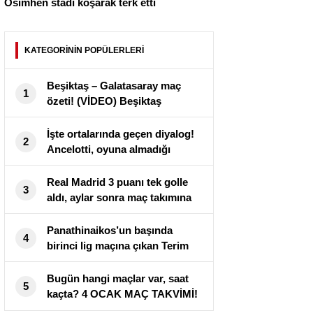
Osimhen stadı koşarak terk etti
KATEGORİNİN POPÜLERLERİ
Beşiktaş – Galatasaray maç
1
özeti! (VİDEO) Beşiktaş
Galatasaray maçı özeti izle!
BJK GS maçı kaç kaç bitti?
İşte ortalarında geçen diyalog!
2
Ancelotti, oyuna almadığı
Arda’yı maç sonu soyunma
odasına çekti
Real Madrid 3 puanı tek golle
3
aldı, aylar sonra maç takımına
giren Arda yeniden talih
bulamadı
Panathinaikos’un başında
4
birinci lig maçına çıkan Terim
alandan 2-0’lık galibiyetle ayrıldı
Bugün hangi maçlar var, saat
5
kaçta? 4 OCAK MAÇ TAKVİMİ!
Bu akşam maç var mı?