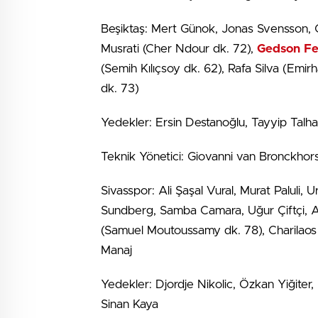
Beşiktaş: Mert Günok, Jonas Svensson, Ga
Musrati (Cher Ndour dk. 72),
Gedson Fe
(Semih Kılıçsoy dk. 62), Rafa Silva (Emi
dk. 73)
Yedekler: Ersin Destanoğlu, Tayyip Talh
Teknik Yönetici: Giovanni van Bronckhor
Sivasspor: Ali Şaşal Vural, Murat Paluli,
Sundberg, Samba Camara, Uğur Çiftçi, Al
(Samuel Moutoussamy dk. 78), Charilaos 
Manaj
Yedekler: Djordje Nikolic, Özkan Yiğite
Sinan Kaya