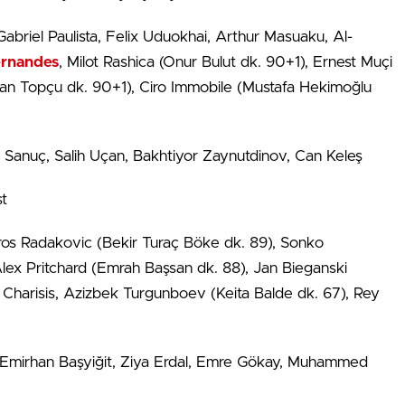
briel Paulista, Felix Uduokhai, Arthur Masuaku, Al-
rnandes
, Milot Rashica (Onur Bulut dk. 90+1), Ernest Muçi
rhan Topçu dk. 90+1), Ciro Immobile (Mustafa Hekimoğlu
a Sanuç, Salih Uçan, Bakhtiyor Zaynutdinov, Can Keleş
st
 Uros Radakovic (Bekir Turaç Böke dk. 89), Sonko
ex Pritchard (Emrah Başsan dk. 88), Jan Bieganski
Charisis, Azizbek Turgunboev (Keita Balde dk. 67), Rey
r, Emirhan Başyiğit, Ziya Erdal, Emre Gökay, Muhammed