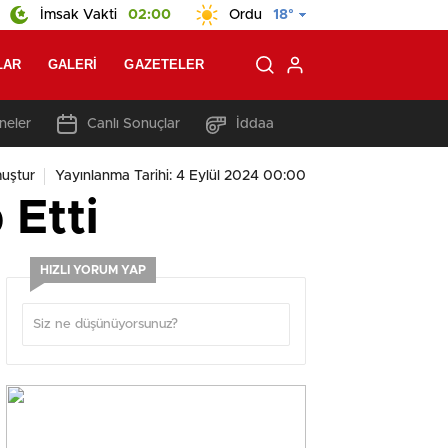
İmsak Vakti
02:00
Ordu
18°
LAR
GALERI
GAZETELER
neler
Canlı Sonuçlar
İddaa
uştur
Yayınlanma Tarihi: 4 Eylül 2024 00:00
 Etti
HIZLI YORUM YAP