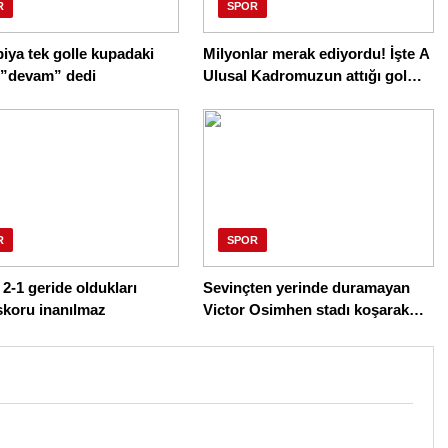
R
SPOR
ya tek golle kupadaki
Milyonlar merak ediyordu! İşte A
 ”devam” dedi
Ulusal Kadromuzun attığı gol
sonrası çalan müzik
R
SPOR
 2-1 geride oldukları
Sevinçten yerinde duramayan
skoru inanılmaz
Victor Osimhen stadı koşarak
terk etti