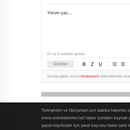
En az 10 karakter gerekli
Gönder
Gönderdiğiniz yorum
moderasyon
ekibi tarafından inc
Türkiye'den ve Dünya’dan son dakika haberler, 
www.orduhaberleri.net haber içerikleri kaynak g
yapan kişi/kişiler için yasal başvuru hakkı saklı 