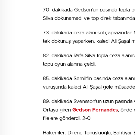
70. dakikada Gedson’un pasında topla bul
Silva dokunamadı ve top direk tabanından 
73. dakikada ceza alanı sol çaprazından
tek dokunuş yaparken, kaleci Ali Şaşal m
82. dakikada Rafa Silva topla ceza alanın
topu oyun alanına çeldi.
85. dakikada Semih’in pasında ceza alan
vuruşunda kaleci Ali Şaşal gole müsaad
89. dakikada Svensson’un uzun pasında C
Ortaya giren
Gedson Fernandes
, önde 
filelere gönderdi. 2-0
Hakemler: Direnç Tonusluoğlu, Bahtiyar B