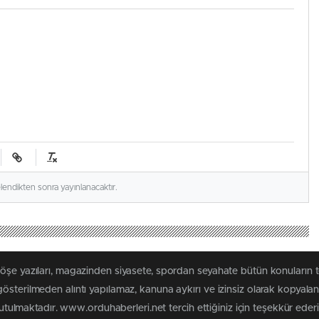
elendikten sonra yayınlanacaktır.
köşe yazıları, magazinden siyasete, spordan seyahate bütün konuların
österilmeden alıntı yapılamaz, kanuna aykırı ve izinsiz olarak kopyal
tutulmaktadır. www.orduhaberleri.net tercih ettiğiniz için teşekkür ederi