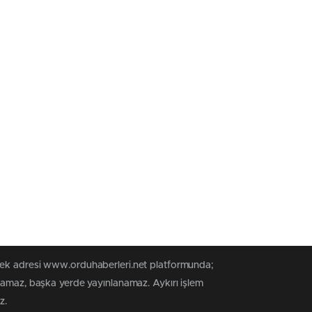
 tek adresi www.orduhaberleri.net platformunda;
anamaz, başka yerde yayınlanamaz. Aykırı işlem
z.