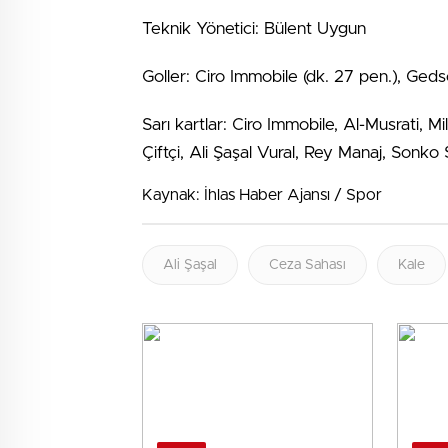
Teknik Yönetici: Bülent Uygun
Goller: Ciro Immobile (dk. 27 pen.), Ged
Sarı kartlar: Ciro Immobile, Al-Musrati, M
Çiftçi, Ali Şaşal Vural, Rey Manaj, Son
Kaynak: İhlas Haber Ajansı / Spor
Ali Şaşal
Ceza Sahası
Kale