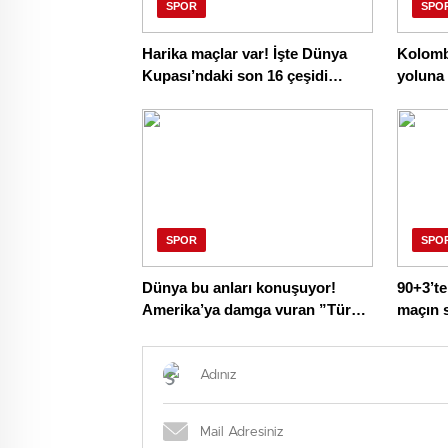
SPOR
SPO
Harika maçlar var! İşte Dünya
Kolombi
Kupası’ndaki son 16 çeşidi
yoluna
eşleşmeleri
SPOR
SPO
Dünya bu anları konuşuyor!
90+3’te
Amerika’ya damga vuran ”Türk
maçın 
yürüyüşü”