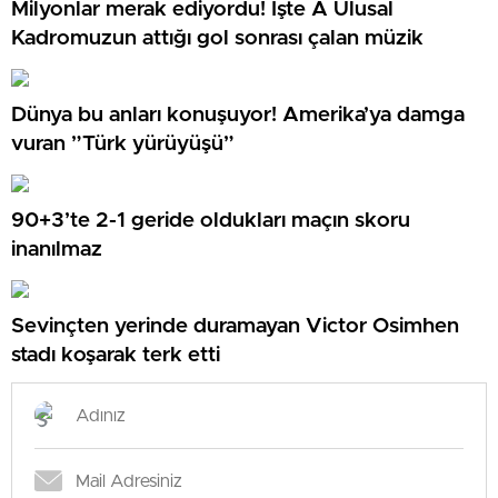
Milyonlar merak ediyordu! İşte A Ulusal
Kadromuzun attığı gol sonrası çalan müzik
Dünya bu anları konuşuyor! Amerika’ya damga
vuran ”Türk yürüyüşü”
90+3’te 2-1 geride oldukları maçın skoru
inanılmaz
Sevinçten yerinde duramayan Victor Osimhen
stadı koşarak terk etti