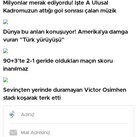
Milyonlar merak ediyordu! İşte A Ulusal
Kadromuzun attığı gol sonrası çalan müzik
Dünya bu anları konuşuyor! Amerika’ya damga
vuran ”Türk yürüyüşü”
90+3’te 2-1 geride oldukları maçın skoru
inanılmaz
Sevinçten yerinde duramayan Victor Osimhen
stadı koşarak terk etti