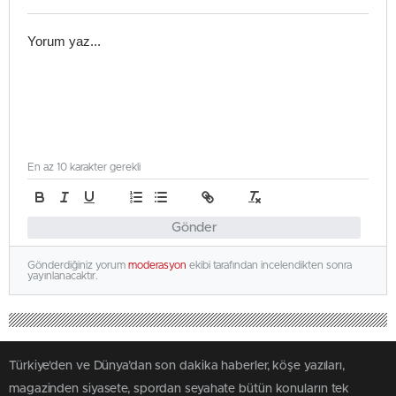
En az 10 karakter gerekli
Gönder
Gönderdiğiniz yorum
moderasyon
ekibi tarafından incelendikten sonra
yayınlanacaktır.
Türkiye'den ve Dünya’dan son dakika haberler, köşe yazıları,
magazinden siyasete, spordan seyahate bütün konuların tek