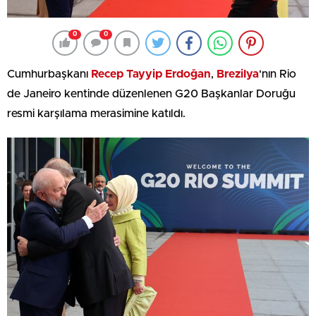
0
0
Cumhurbaşkanı
Recep Tayyip Erdoğan
,
Brezilya
‘nın Rio
de Janeiro kentinde düzenlenen G20 Başkanlar Doruğu
resmi karşılama merasimine katıldı.