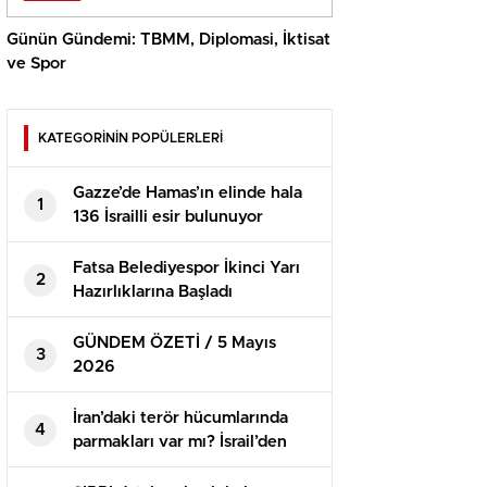
Günün Gündemi: TBMM, Diplomasi, İktisat
ve Spor
KATEGORİNİN POPÜLERLERİ
Gazze’de Hamas’ın elinde hala
1
136 İsrailli esir bulunuyor
Fatsa Belediyespor İkinci Yarı
2
Hazırlıklarına Başladı
GÜNDEM ÖZETİ / 5 Mayıs
3
2026
İran’daki terör hücumlarında
4
parmakları var mı? İsrail’den
birinci açıklama geldi