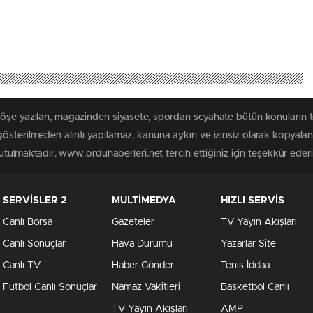
köşe yazıları, magazinden siyasete, spordan seyahate bütün konuların
österilmeden alıntı yapılamaz, kanuna aykırı ve izinsiz olarak kopyal
tutulmaktadır. www.orduhaberleri.net tercih ettiğiniz için teşekkür ederi
SERVİSLER 2
MULTİMEDYA
HIZLI SERVİS
Canlı Borsa
Gazeteler
TV Yayın Akışları
Canlı Sonuçlar
Hava Durumu
Yazarlar Site
Canlı TV
Haber Gönder
Tenis İddaa
Futbol Canlı Sonuçlar
Namaz Vakitleri
Basketbol Canlı
TV Yayın Akışları
AMP