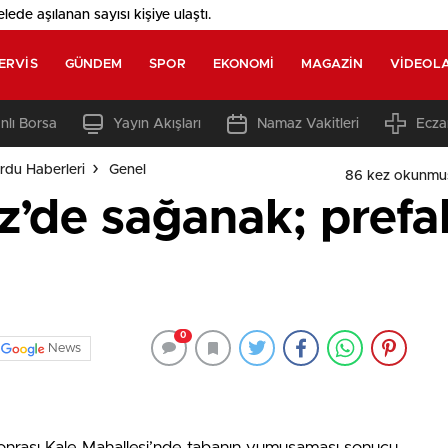
elede aşılanan sayısı
kişiye ulaştı.
ERVIS
GÜNDEM
SPOR
EKONOMI
MAGAZIN
VIDEOL
nlı Borsa
Yayın Akışları
Namaz Vakitleri
Ecza
rdu Haberleri
Genel
86 kez okunmu
’de sağanak; prefa
0
News
onrası Kale Mahallesi’nde tabanın yumuşaması sonucu