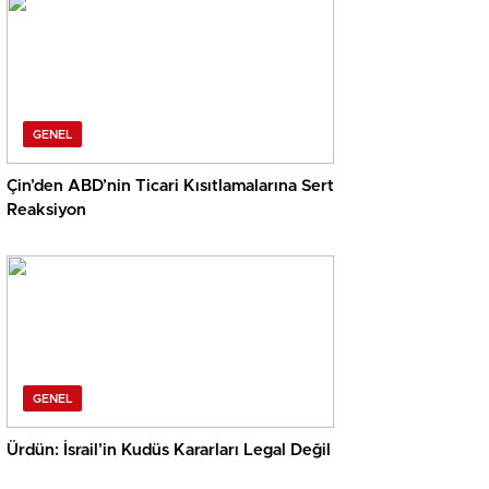
GENEL
Çin’den ABD’nin Ticari Kısıtlamalarına Sert
Reaksiyon
GENEL
Ürdün: İsrail’in Kudüs Kararları Legal Değil