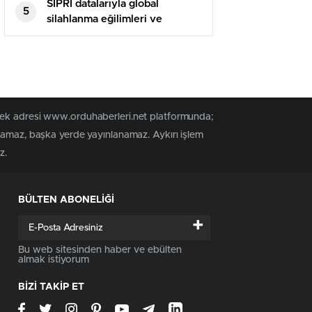
SIPRI datalarıyla global
5
silahlanma eğilimleri ve
Türkiye
 tek adresi www.orduhaberleri.net platformunda;
anamaz, başka yerde yayınlanamaz. Aykırı işlem
z.
BÜLTEN ABONELİĞİ
+
Bu web sitesinden haber ve ebülten
almak istiyorum
BİZİ TAKİP ET