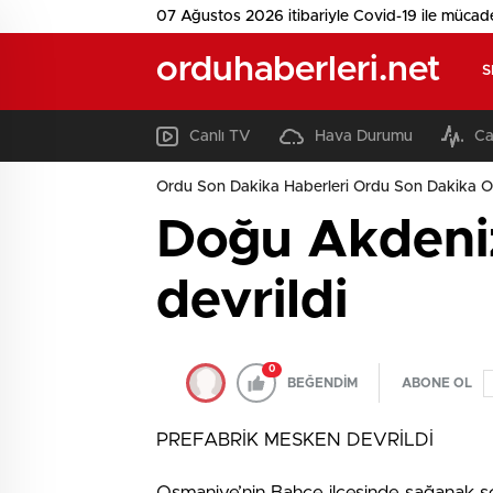
07 Ağustos 2026 itibariyle Covid-19 ile mücad
orduhaberleri.net
S
Canlı TV
Hava Durumu
Ca
Ordu Son Dakika Haberleri Ordu Son Dakika O
Doğu Akdeniz
devrildi
0
BEĞENDİM
ABONE OL
PREFABRİK MESKEN DEVRİLDİ
Osmaniye’nin Bahçe ilçesinde sağanak s