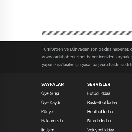
Türkiye'den ve Dünya’dan son dakika haberler, 
www.orduhaberleri.net haber içerikleri kaynak g
yapan kişi/kişiler için yasal başvuru hakkı saklı 
SAYFALAR
SERVİSLER
Üye Girişi
Futbol İddaa
Üye Kaydı
Basketbol İddaa
Künye
Hentbol İddaa
Hakkımızda
Bilardo İddaa
İletişim
Voleybol İddaa