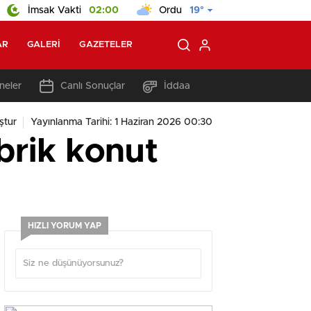
İmsak Vakti
02:00
Ordu
19°
AR
GALERI
GAZETELER
neler
Canlı Sonuçlar
İddaa
ştur
Yayınlanma Tarihi: 1 Haziran 2026 00:30
brik konut
HIZLI YORUM YAP