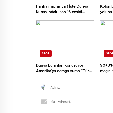
Harika maçlar var! İşte Dünya
Kolomb
Kupası’ndaki son 16 çeşidi
yoluna
eşleşmeleri
SPOR
SPO
Dünya bu anları konuşuyor!
90+3’te
Amerika’ya damga vuran ”Türk
maçın 
yürüyüşü”