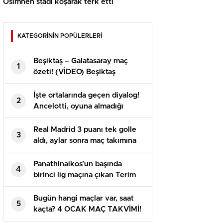
Osimhen stadı koşarak terk etti
KATEGORİNİN POPÜLERLERİ
Beşiktaş – Galatasaray maç
1
özeti! (VİDEO) Beşiktaş
Galatasaray maçı özeti izle!
BJK GS maçı kaç kaç bitti?
İşte ortalarında geçen diyalog!
2
Ancelotti, oyuna almadığı
Arda’yı maç sonu soyunma
odasına çekti
Real Madrid 3 puanı tek golle
3
aldı, aylar sonra maç takımına
giren Arda yeniden talih
bulamadı
Panathinaikos’un başında
4
birinci lig maçına çıkan Terim
alandan 2-0’lık galibiyetle
ayrıldı
Bugün hangi maçlar var, saat
5
kaçta? 4 OCAK MAÇ TAKVİMİ!
Bu akşam maç var mı?