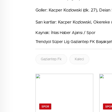
Goller: Kacper Kozlowski (dk. 27), Deian
Sarı kartlar: Kacper Kozlowski, Okerek
Kaynak: İhlas Haber Ajansı / Spor
Trendyol Süper Lig Gaziantep FK Başakşeh
Gaziantep Fk
Kaleci
SPOR
SPO