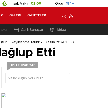
İmsak Vakti
02:00
Ordu
18°
AR
GALERI
GAZETELER
neler
Canlı Sonuçlar
İddaa
ştur
Yayınlanma Tarihi: 25 Kasım 2024 18:30
ağlup Etti
HIZLI YORUM YAP