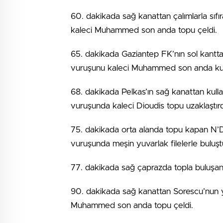
60. dakikada sağ kanattan çalımlarla sıf
kaleci Muhammed son anda topu çeldi.
65. dakikada Gaziantep FK’nın sol kantta
vuruşunu kaleci Muhammed son anda kur
68. dakikada Pelkas’ın sağ kanattan kull
vuruşunda kaleci Dioudis topu uzaklaştırd
75. dakikada orta alanda topu kapan N’D
vuruşunda meşin yuvarlak filelerle buluşt
77. dakikada sağ çaprazda topla buluşan 
90. dakikada sağ kanattan Sorescu’nun y
Muhammed son anda topu çeldi.