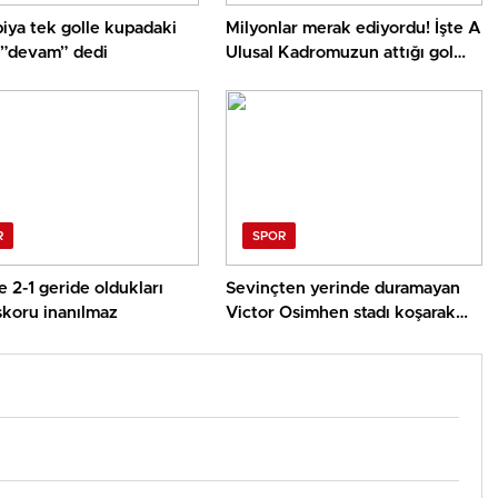
iya tek golle kupadaki
Milyonlar merak ediyordu! İşte A
 ”devam” dedi
Ulusal Kadromuzun attığı gol
sonrası çalan müzik
R
SPOR
 2-1 geride oldukları
Sevinçten yerinde duramayan
skoru inanılmaz
Victor Osimhen stadı koşarak
terk etti