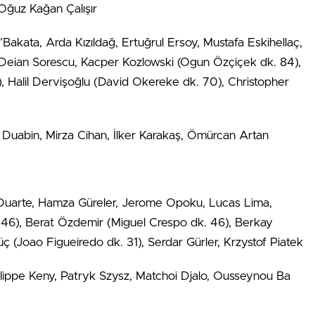
Oğuz Kağan Çalışır
Bakata, Arda Kızıldağ, Ertuğrul Ersoy, Mustafa Eskihellaç,
 Deian Sorescu, Kacper Kozlowski (Ogun Özçiçek dk. 84),
 Halil Dervişoğlu (David Okereke dk. 70), Christopher
Duabin, Mirza Cihan, İlker Karakaş, Ömürcan Artan
uarte, Hamza Güreler, Jerome Opoku, Lucas Lima,
 46), Berat Özdemir (Miguel Crespo dk. 46), Berkay
 (Joao Figueiredo dk. 31), Serdar Gürler, Krzystof Piatek
lippe Keny, Patryk Szysz, Matchoi Djalo, Ousseynou Ba