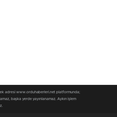
 tek adresi www.orduhaberleri.net platformunda;
anamaz, başka yerde yayınlanamaz. Aykırı işlem
z.