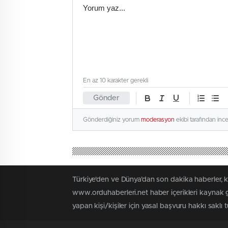
En az 10 karakter gerekli
Gönder
Gönderdiğiniz yorum
moderasyon
ekibi tarafından inc
Türkiye'den ve Dünya’dan son dakika haberler, 
www.orduhaberleri.net haber içerikleri kaynak g
yapan kişi/kişiler için yasal başvuru hakkı saklı 