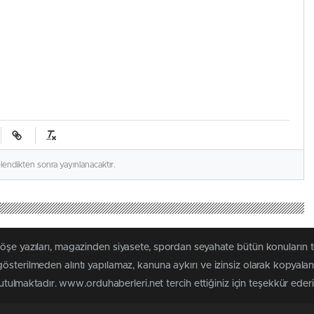
elendikten sonra yayınlanacaktır.
köşe yazıları, magazinden siyasete, spordan seyahate bütün konuların
österilmeden alıntı yapılamaz, kanuna aykırı ve izinsiz olarak kopyal
tutulmaktadır. www.orduhaberleri.net tercih ettiğiniz için teşekkür ederi