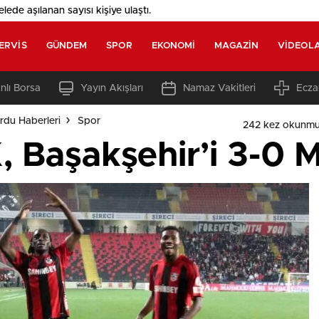
elede aşılanan sayısı
kişiye ulaştı.
ERVIS
GÜNDEM
SPOR
EKONOMI
MAGAZIN
VIDEOL
nlı Borsa
Yayın Akışları
Namaz Vakitleri
Ecza
rdu Haberleri
Spor
242 kez okunmu
 Başakşehir’i 3-0 M