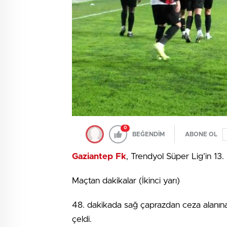
0
BEĞENDİM
ABONE OL
Gaziantep Fk
, Trendyol Süper Lig’in 13.
Maçtan dakikalar (İkinci yarı)
48. dakikada sağ çaprazdan ceza alanına 
çeldi.