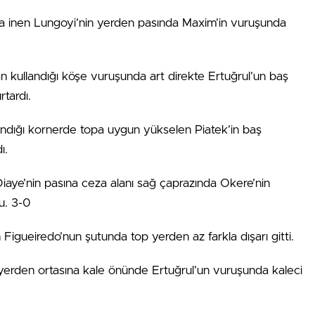
ıra inen Lungoyi’nin yerden pasında Maxim’in vuruşunda
n kullandığı köşe vuruşunda art direkte Ertuğrul’un baş
tardı.
andığı kornerde topa uygun yükselen Piatek’in baş
ı.
iaye’nin pasına ceza alanı sağ çaprazında Okere’nin
u. 3-0
Figueiredo’nun şutunda top yerden az farkla dışarı gitti.
erden ortasına kale önünde Ertuğrul’un vuruşunda kaleci