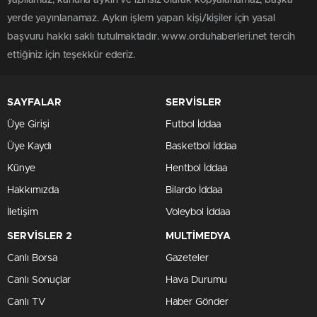
yapılamaz, kanuna aykırı ve izinsiz olarak kopyalanamaz, başka
yerde yayınlanamaz. Aykırı işlem yapan kişi/kişiler için yasal
başvuru hakkı saklı tutulmaktadır. www.orduhaberleri.net tercih
ettiğiniz için teşekkür ederiz.
SAYFALAR
SERVİSLER
Üye Girişi
Futbol İddaa
Üye Kaydı
Basketbol İddaa
Künye
Hentbol İddaa
Hakkımızda
Bilardo İddaa
İletişim
Voleybol İddaa
SERVİSLER 2
MULTİMEDYA
Canlı Borsa
Gazeteler
Canlı Sonuçlar
Hava Durumu
Canlı TV
Haber Gönder