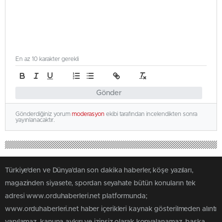
En az 10 karakter gerekli
Gönder
Gönderdiğiniz yorum
moderasyon
ekibi tarafından incelendikten sonra
yayınlanacaktır.
Türkiye'den ve Dünya’dan son dakika haberler, köşe yazıları,
magazinden siyasete, spordan seyahate bütün konuların tek
adresi www.orduhaberleri.net platformunda;
www.orduhaberleri.net haber içerikleri kaynak gösterilmeden alıntı