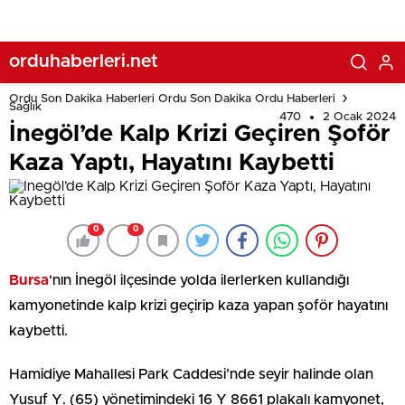
orduhaberleri.net
Ordu Son Dakika Haberleri Ordu Son Dakika Ordu Haberleri
Sağlık
470
2 Ocak 2024
İnegöl’de Kalp Krizi Geçiren Şoför
Kaza Yaptı, Hayatını Kaybetti
0
0
Bursa
‘nın İnegöl ilçesinde yolda ilerlerken kullandığı
kamyonetinde kalp krizi geçirip kaza yapan şoför hayatını
kaybetti.
Hamidiye Mahallesi Park Caddesi’nde seyir halinde olan
Yusuf Y. (65) yönetimindeki 16 Y 8661 plakalı kamyonet,