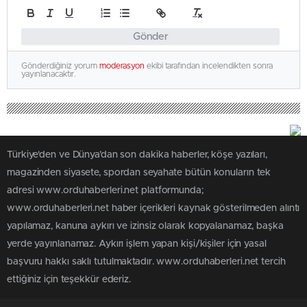
Gönder
Gönderdiğiniz yorum
moderasyon
ekibi tarafından incelendikten sonra
yayınlanacaktır.
Türkiye'den ve Dünya’dan son dakika haberler, köşe yazıları,
magazinden siyasete, spordan seyahate bütün konuların tek
adresi www.orduhaberleri.net platformunda;
www.orduhaberleri.net haber içerikleri kaynak gösterilmeden alıntı
yapılamaz, kanuna aykırı ve izinsiz olarak kopyalanamaz, başka
yerde yayınlanamaz. Aykırı işlem yapan kişi/kişiler için yasal
başvuru hakkı saklı tutulmaktadır. www.orduhaberleri.net tercih
ettiğiniz için teşekkür ederiz.