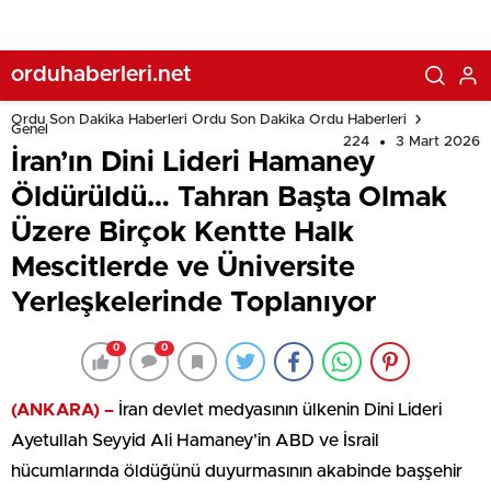
Üniversite Yerleşkelerinde Toplanıyor
orduhaberleri.net
Ordu Son Dakika Haberleri Ordu Son Dakika Ordu Haberleri
Genel
224
3 Mart 2026
İran’ın Dini Lideri Hamaney
Öldürüldü… Tahran Başta Olmak
Üzere Birçok Kentte Halk
Mescitlerde ve Üniversite
Yerleşkelerinde Toplanıyor
0
0
(ANKARA) –
İran devlet medyasının ülkenin Dini Lideri
Ayetullah Seyyid Ali Hamaney’in ABD ve İsrail
hücumlarında öldüğünü duyurmasının akabinde başşehir