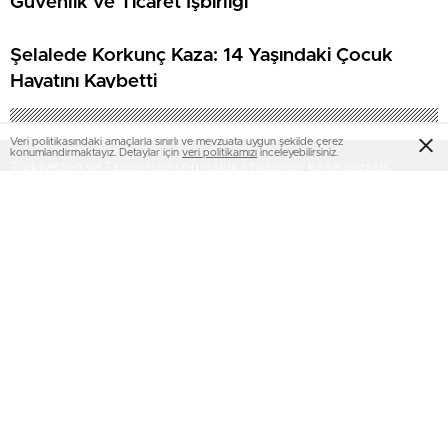
Güvenlik ve Ticaret İşbirliği
Şelalede Korkunç Kaza: 14 Yaşındaki Çocuk
Hayatını Kaybetti
Veri politikasındaki amaçlarla sınırlı ve mevzuata uygun şekilde çerez
konumlandırmaktayız. Detaylar için
veri politikamızı
inceleyebilirsiniz.
Türkiye'den ve Dünya’dan son dakika haberler, köşe yazıları,
magazinden siyasete, spordan seyahate bütün konuların tek
adresi www.orduhaberleri.net platformunda;
www.orduhaberleri.net haber içerikleri kaynak gösterilmeden alıntı
yapılamaz, kanuna aykırı ve izinsiz olarak kopyalanamaz, başka
yerde yayınlanamaz. Aykırı işlem yapan kişi/kişiler için yasal
başvuru hakkı saklı tutulmaktadır. www.orduhaberleri.net tercih
ettiğiniz için teşekkür ederiz.
SAYFALAR
SERVİSLER