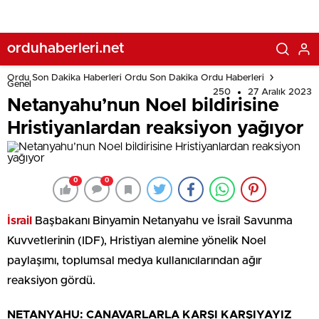
orduhaberleri.net
Ordu Son Dakika Haberleri Ordu Son Dakika Ordu Haberleri
Genel
250
27 Aralık 2023
Netanyahu’nun Noel bildirisine
Hristiyanlardan reaksiyon yağıyor
0
0
İsrail
Başbakanı Binyamin Netanyahu ve İsrail Savunma
Kuvvetlerinin (IDF), Hristiyan alemine yönelik Noel
paylaşımı, toplumsal medya kullanıcılarından ağır
reaksiyon gördü.
NETANYAHU: CANAVARLARLA KARŞI KARŞIYAYIZ