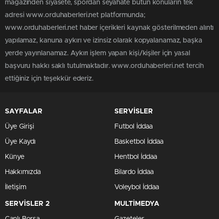
magazinden siyasete, spordan seyahate bütün konuların tek
adresi www.orduhaberleri.net platformunda;
www.orduhaberleri.net haber içerikleri kaynak gösterilmeden alıntı
yapılamaz, kanuna aykırı ve izinsiz olarak kopyalanamaz, başka
yerde yayınlanamaz. Aykırı işlem yapan kişi/kişiler için yasal
başvuru hakkı saklı tutulmaktadır. www.orduhaberleri.net tercih
ettiğiniz için teşekkür ederiz.
SAYFALAR
SERVİSLER
Üye Girişi
Futbol İddaa
Üye Kaydı
Basketbol İddaa
Künye
Hentbol İddaa
Hakkımızda
Bilardo İddaa
İletişim
Voleybol İddaa
SERVİSLER 2
MULTİMEDYA
Canlı Borsa
Gazeteler