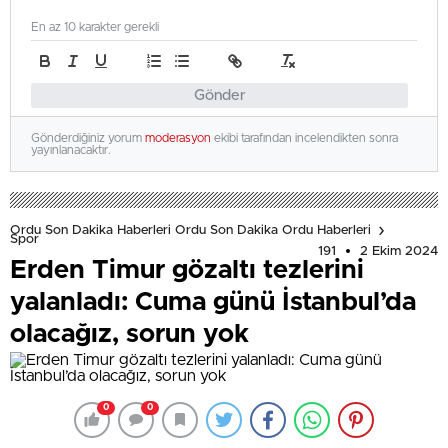
En az 10 karakter gerekli
Gönder
Gönderdiğiniz yorum
moderasyon
ekibi tarafından incelendikten sonra
yayınlanacaktır.
Ordu Son Dakika Haberleri Ordu Son Dakika Ordu Haberleri
Spor
191
2 Ekim 2024
Erden Timur gözaltı tezlerini
yalanladı: Cuma günü İstanbul’da
olacağız, sorun yok
0
0