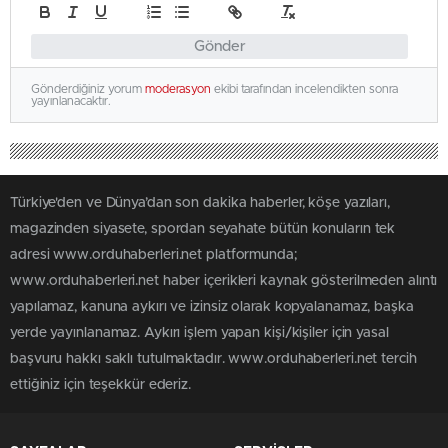
Gönder
Gönderdiğiniz yorum
moderasyon
ekibi tarafından incelendikten sonra
yayınlanacaktır.
Türkiye'den ve Dünya’dan son dakika haberler, köşe yazıları,
magazinden siyasete, spordan seyahate bütün konuların tek
adresi www.orduhaberleri.net platformunda;
www.orduhaberleri.net haber içerikleri kaynak gösterilmeden alıntı
yapılamaz, kanuna aykırı ve izinsiz olarak kopyalanamaz, başka
yerde yayınlanamaz. Aykırı işlem yapan kişi/kişiler için yasal
başvuru hakkı saklı tutulmaktadır. www.orduhaberleri.net tercih
ettiğiniz için teşekkür ederiz.