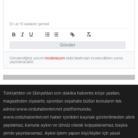
En az 10 karakter gerekli
Gönder
Gönderdiğiniz yorum
moderasyon
ekibi tarafından incelendikten sonra
yayınlanacaktır.
Türkiye'den ve Dünya’dan son dakika haberler, köşe yazıları,
magazinden siyasete, spordan seyahate bütün konuların tek
adresi www.orduhaberleri.net platformunda;
www.orduhaberleri.net haber içerikleri kaynak gösterilmeden alıntı
yapılamaz, kanuna aykırı ve izinsiz olarak kopyalanamaz, başka
yerde yayınlanamaz. Aykırı işlem yapan kişi/kişiler için yasal