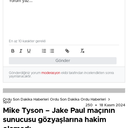
En az 10 karakter gerekli
Gönder
Gönderdiğiniz yorum
moderasyon
ekibi tarafından incelendikten sonra
yayınlanacaktır.
Ordu Son Dakika Haberleri Ordu Son Dakika Ordu Haberleri
Spor
250
18 Kasım 2024
Mike Tyson – Jake Paul maçının
sunucusu gözyaşlarına hakim