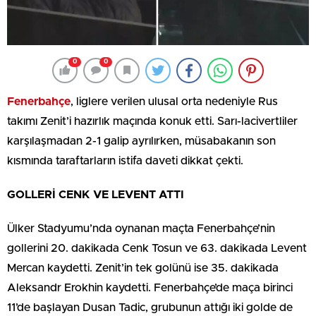
0
0
Fenerbahçe
, liglere verilen ulusal orta nedeniyle Rus
takımı Zenit’i hazırlık maçında konuk etti. Sarı-lacivertliler
karşılaşmadan 2-1 galip ayrılırken, müsabakanın son
kısmında taraftarların istifa daveti dikkat çekti.
GOLLERİ CENK VE LEVENT ATTI
Ülker Stadyumu’nda oynanan maçta Fenerbahçe’nin
gollerini 20. dakikada Cenk Tosun ve 63. dakikada Levent
Mercan kaydetti. Zenit’in tek golünü ise 35. dakikada
Aleksandr Erokhin kaydetti. Fenerbahçe’de maça birinci
11’de başlayan Dusan Tadic, grubunun attığı iki golde de