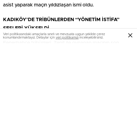
asist yaparak maçın yıldızlaşan ismi oldu.
KADIKÖY’DE TRİBÜNLERDEN “YÖNETİM İSTİFA”
SESLERİ YÜKSELDİ
Veri politikasındaki amaçlarla sınırlı ve mevzuata uygun şekilde çerez
konumlandırmaktayız. Detaylar için
veri politikamızı
inceleyebilirsiniz.
Fenerbahçe tribünleri, Zenit ile oynanan maçının son
anlarında “Yönetim İstifa” tezahüratları yaptı. Tribünlerin bir
kısmı tezahürata eşlik ederken, bir kısmı ıslıkla reaksiyon
gösterdi.
ALİ KOÇ’UN REAKSİYONU: KUDURTAMAZLAR BENİ
Fenerbahçe tribünlerinden yükselen “Yönetim istifa”
seslerinin akabinde müsabakayı statta takip eden sarı-
lacivertlilerin başkanı Ali Koç’un bu tezahüratlara verdiği
reaksiyon de ortaya çıktı. İmajlarda Koç’un istifa
davetlerine gülümseyerek karşılık verdiği, bir yöneticinin