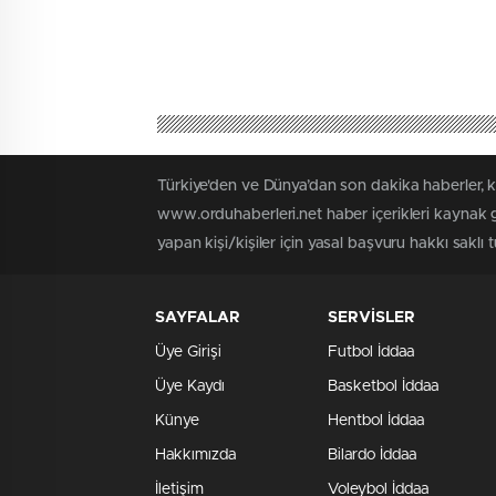
Türkiye'den ve Dünya’dan son dakika haberler, 
www.orduhaberleri.net haber içerikleri kaynak g
yapan kişi/kişiler için yasal başvuru hakkı saklı 
SAYFALAR
SERVİSLER
Üye Girişi
Futbol İddaa
Üye Kaydı
Basketbol İddaa
Künye
Hentbol İddaa
Hakkımızda
Bilardo İddaa
İletişim
Voleybol İddaa