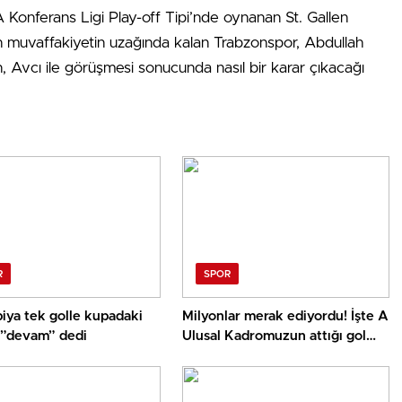
Konferans Ligi Play-off Tipi’nde oynanan St. Gallen
 muvaffakiyetin uzağında kalan Trabzonspor, Abdullah
n, Avcı ile görüşmesi sonucunda nasıl bir karar çıkacağı
R
SPOR
iya tek golle kupadaki
Milyonlar merak ediyordu! İşte A
 ”devam” dedi
Ulusal Kadromuzun attığı gol
sonrası çalan müzik