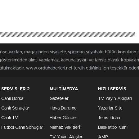
köşe yazıları, magazinden siyasete, spordan seyahate bütün konuların
österilmeden alıntı yapılamaz, kanuna aykırı ve izinsiz olarak kopyal
tutulmaktadır. www.orduhaberleri.net tercih ettiğiniz için teşekkür ederi
SERVİSLER 2
MULTİMEDYA
HIZLI SERVİS
Canlı Borsa
Gazeteler
TV Yayın Akışları
Canlı Sonuçlar
Hava Durumu
Yazarlar Site
Canlı TV
Haber Gönder
Tenis İddaa
Futbol Canlı Sonuçlar
Namaz Vakitleri
Basketbol Canlı
TV Yayın Akışları
AMP