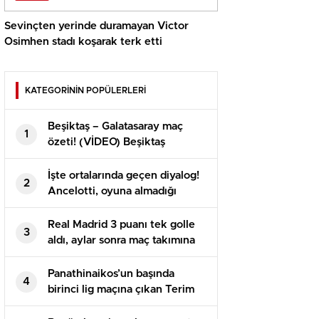
Sevinçten yerinde duramayan Victor
Osimhen stadı koşarak terk etti
KATEGORİNİN POPÜLERLERİ
Beşiktaş – Galatasaray maç
1
özeti! (VİDEO) Beşiktaş
Galatasaray maçı özeti izle!
BJK GS maçı kaç kaç bitti?
İşte ortalarında geçen diyalog!
2
Ancelotti, oyuna almadığı
Arda’yı maç sonu soyunma
odasına çekti
Real Madrid 3 puanı tek golle
3
aldı, aylar sonra maç takımına
giren Arda yeniden talih
bulamadı
Panathinaikos’un başında
4
birinci lig maçına çıkan Terim
alandan 2-0’lık galibiyetle