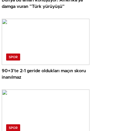
Dünya bu anları konuşuyor! Amerika’ya
damga vuran ”Türk yürüyüşü”
SPOR
90+3’te 2-1 geride oldukları maçın skoru
inanılmaz
SPOR