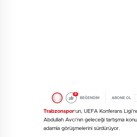
0
BEĞENDİM
ABONE OL
Trabzonspor
‘un, UEFA Konferans Ligi’nd
Abdullah Avcı’nın geleceği tartışma konu
adamla görüşmelerini sürdürüyor.