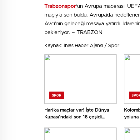
Trabzonspor
‘un Avrupa macerası, UEFA 
maçıyla son buldu. Avrupa’da hedeflenen
Avcı’nın geleceği masaya yatırdı. İdareni
bekleniyor. – TRABZON
Kaynak: İhlas Haber Ajansı / Spor
SPOR
SPO
Harika maçlar var! İşte Dünya
Kolomb
Kupası’ndaki son 16 çeşidi
yoluna
eşleşmeleri