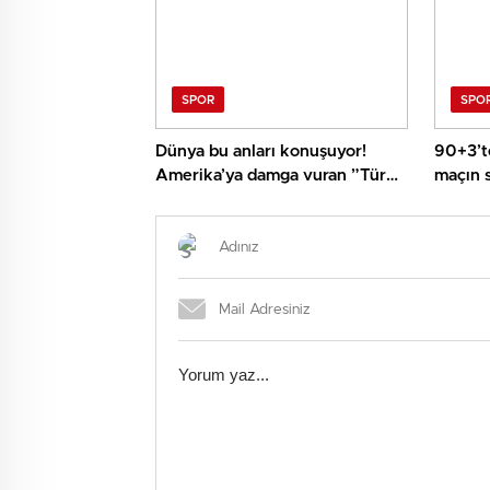
SPOR
SPO
Dünya bu anları konuşuyor!
90+3’te
Amerika’ya damga vuran ”Türk
maçın 
yürüyüşü”