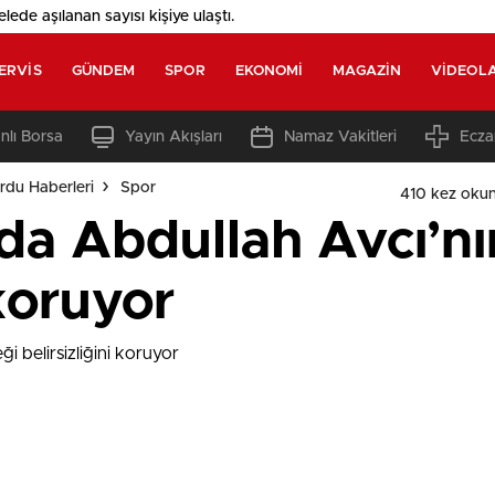
elede aşılanan sayısı
kişiye ulaştı.
ERVIS
GÜNDEM
SPOR
EKONOMI
MAGAZIN
VIDEOL
nlı Borsa
Yayın Akışları
Namaz Vakitleri
Ecza
rdu Haberleri
Spor
410 kez oku
da Abdullah Avcı’nı
 koruyor