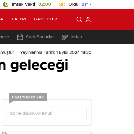
İmsak Vakti
02:00
Ordu
21°
AR
GALERI
GAZETELER
neler
Canlı Sonuçlar
İddaa
nmuştur
Yayınlanma Tarihi: 1 Eylül 2024 18:30
n geleceği
HIZLI YORUM YAP