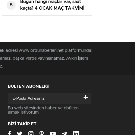
ayrıldı
Bugün hangi maçlar var, saat
5
kaçta? 4 OCAK MAÇ TAKVİMİ!
Bu akşam maç var mı?
 tek adresi www.orduhaberleri.net platformunda;
anamaz, başka yerde yayınlanamaz. Aykırı işlem
z.
BÜLTEN ABONELİĞİ
+
Bu web sitesinden haber ve ebülten
almak istiyorum
BİZİ TAKİP ET