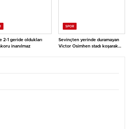
R
SPOR
 2-1 geride oldukları
Sevinçten yerinde duramayan
skoru inanılmaz
Victor Osimhen stadı koşarak
terk etti