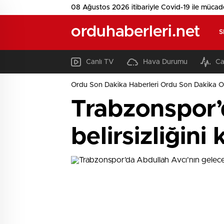
08 Ağustos 2026 itibariyle Covid-19 ile mücad
orduhaberleri.net
S
Canlı TV
Hava Durumu
Ca
Ordu Son Dakika Haberleri Ordu Son Dakika O
Trabzonspor’
belirsizliğini