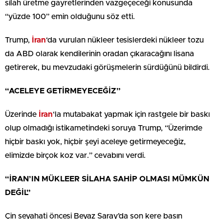
silah üretme gayretlerinden vazgeçeceği konusunda
“yüzde 100” emin olduğunu söz etti.
Trump,
İran
‘da vurulan nükleer tesislerdeki nükleer tozu
da ABD olarak kendilerinin oradan çıkaracağını lisana
getirerek, bu mevzudaki görüşmelerin sürdüğünü bildirdi.
“ACELEYE GETİRMEYECEĞİZ”
Üzerinde
İran
‘la mutabakat yapmak için rastgele bir baskı
olup olmadığı istikametindeki soruya Trump, “Üzerimde
hiçbir baskı yok, hiçbir şeyi aceleye getirmeyeceğiz,
elimizde birçok koz var.” cevabını verdi.
“İRAN’IN MÜKLEER SİLAHA SAHİP OLMASI MÜMKÜN
DEĞİL”
Çin seyahati öncesi Beyaz Saray’da son kere basın