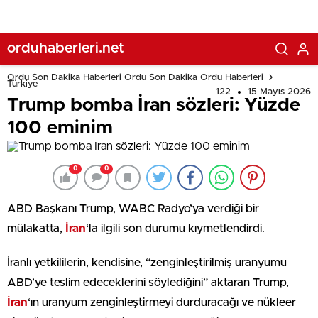
orduhaberleri.net
Ordu Son Dakika Haberleri Ordu Son Dakika Ordu Haberleri
Türkiye
122
15 Mayıs 2026
Trump bomba İran sözleri: Yüzde
100 eminim
0
0
ABD Başkanı Trump, WABC Radyo’ya verdiği bir
mülakatta,
İran
‘la ilgili son durumu kıymetlendirdi.
İranlı yetkililerin, kendisine, “zenginleştirilmiş uranyumu
ABD’ye teslim edeceklerini söylediğini” aktaran Trump,
İran
‘ın uranyum zenginleştirmeyi durduracağı ve nükleer