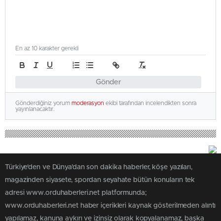
En az 10 karakter gerekli
Gönder
Gönderdiğiniz yorum
moderasyon
ekibi tarafından incelendikten sonra
yayınlanacaktır.
Türkiye'den ve Dünya’dan son dakika haberler, köşe yazıları,
magazinden siyasete, spordan seyahate bütün konuların tek
adresi www.orduhaberleri.net platformunda;
www.orduhaberleri.net haber içerikleri kaynak gösterilmeden alıntı
yapılamaz, kanuna aykırı ve izinsiz olarak kopyalanamaz, başka