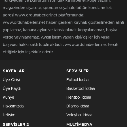
Türkiye'den ve Dünya’dan son dakika haberler, köşe yazıları,
magazinden siyasete, spordan seyahate bütün konuların tek
adresi www.orduhaberleri.net platformunda;
www.orduhaberleri.net haber içerikleri kaynak gösterilmeden alıntı
yapılamaz, kanuna aykırı ve izinsiz olarak kopyalanamaz, başka
yerde yayınlanamaz. Aykırı işlem yapan kişi/kişiler için yasal
başvuru hakkı saklı tutulmaktadır. www.orduhaberleri.net tercih
ettiğiniz için teşekkür ederiz.
SAYFALAR
SERVİSLER
Üye Girişi
Futbol İddaa
Üye Kaydı
Basketbol İddaa
Künye
Hentbol İddaa
Hakkımızda
Bilardo İddaa
İletişim
Voleybol İddaa
SERVİSLER 2
MULTİMEDYA