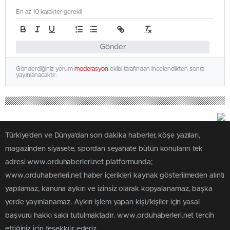
En az 10 karakter gerekli
Gönder
Gönderdiğiniz yorum
moderasyon
ekibi tarafından incelendikten sonra
yayınlanacaktır.
Türkiye'den ve Dünya’dan son dakika haberler, köşe yazıları,
magazinden siyasete, spordan seyahate bütün konuların tek
adresi www.orduhaberleri.net platformunda;
www.orduhaberleri.net haber içerikleri kaynak gösterilmeden alıntı
yapılamaz, kanuna aykırı ve izinsiz olarak kopyalanamaz, başka
yerde yayınlanamaz. Aykırı işlem yapan kişi/kişiler için yasal
başvuru hakkı saklı tutulmaktadır. www.orduhaberleri.net tercih
ettiğiniz için teşekkür ederiz.