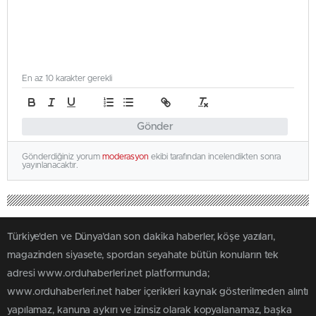
En az 10 karakter gerekli
Gönder
Gönderdiğiniz yorum
moderasyon
ekibi tarafından incelendikten sonra
yayınlanacaktır.
Türkiye'den ve Dünya’dan son dakika haberler, köşe yazıları,
magazinden siyasete, spordan seyahate bütün konuların tek
adresi www.orduhaberleri.net platformunda;
www.orduhaberleri.net haber içerikleri kaynak gösterilmeden alıntı
yapılamaz, kanuna aykırı ve izinsiz olarak kopyalanamaz, başka