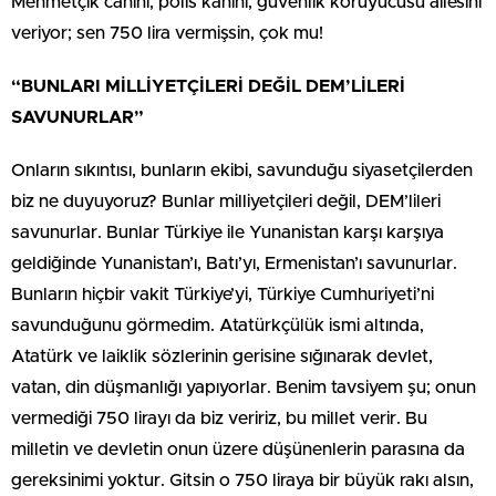
Mehmetçik canını, polis kanını, güvenlik koruyucusu ailesini
veriyor; sen 750 lira vermişsin, çok mu!
“BUNLARI MİLLİYETÇİLERİ DEĞİL DEM’LİLERİ
SAVUNURLAR”
Onların sıkıntısı, bunların ekibi, savunduğu siyasetçilerden
biz ne duyuyoruz? Bunlar milliyetçileri değil, DEM’lileri
savunurlar. Bunlar Türkiye ile Yunanistan karşı karşıya
geldiğinde Yunanistan’ı, Batı’yı, Ermenistan’ı savunurlar.
Bunların hiçbir vakit Türkiye’yi, Türkiye Cumhuriyeti’ni
savunduğunu görmedim. Atatürkçülük ismi altında,
Atatürk ve laiklik sözlerinin gerisine sığınarak devlet,
vatan, din düşmanlığı yapıyorlar. Benim tavsiyem şu; onun
vermediği 750 lirayı da biz veririz, bu millet verir. Bu
milletin ve devletin onun üzere düşünenlerin parasına da
gereksinimi yoktur. Gitsin o 750 liraya bir büyük rakı alsın,