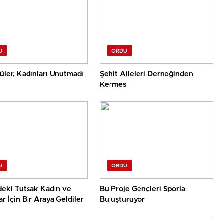
U
ORDU
üler, Kadınları Unutmadı
Şehit Aileleri Derneğinden
Kermes
U
ORDU
deki Tutsak Kadın ve
Bu Proje Gençleri Sporla
r İçin Bir Araya Geldiler
Buluşturuyor