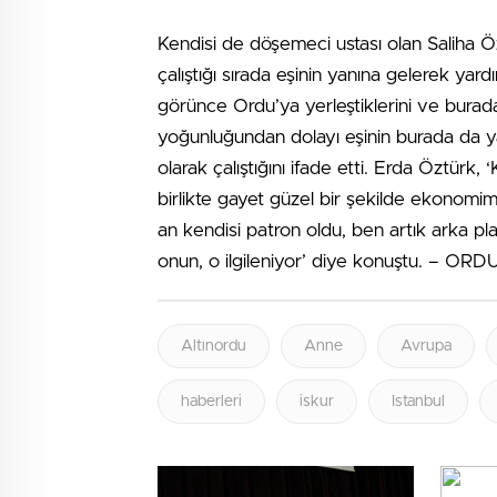
Kendisi de döşemeci ustası olan Saliha Öz
çalıştığı sırada eşinin yanına gelerek yardı
görünce Ordu’ya yerleştiklerini ve burada 
yoğunluğundan dolayı eşinin burada da ya
olarak çalıştığını ifade etti. Erda Öztürk, 
birlikte gayet güzel bir şekilde ekonomimi
an kendisi patron oldu, ben artık arka p
onun, o ilgileniyor’ diye konuştu. – ORD
Altınordu
Anne
Avrupa
haberleri
iskur
Istanbul