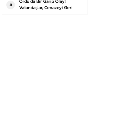
Ordu’da Bir Garip Olay!
5
Vatandaşlar, Cenazeyi Geri
Çıkartmak Kaydıyla
Defnedebildi