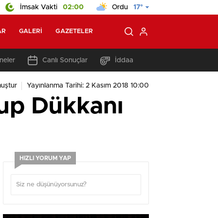
İmsak Vakti
02:00
Ordu
17°
AR
GALERI
GAZETELER
neler
Canlı Sonuçlar
İddaa
uştur
Yayınlanma Tarihi: 2 Kasım 2018 10:00
Olup Dükkanı
HIZLI YORUM YAP