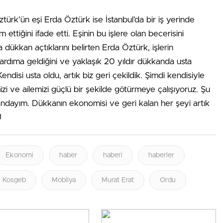
türk’ün eşi Erda Öztürk ise İstanbul’da bir iş yerinde
m ettiğini ifade etti. Eşinin bu işlere olan becerisini
dükkan açtıklarını belirten Erda Öztürk, işlerin
rdıma geldiğini ve yaklaşık 20 yıldır dükkanda usta
‘Kendisi usta oldu, artık biz geri çekildik. Şimdi kendisiyle
zi ve ailemizi güçlü bir şekilde götürmeye çalışıyoruz. Şu
landayım. Dükkanın ekonomisi ve geri kalan her şeyi artık
U
Ekonomi
haber
haberi
haberler
Kosgeb
Mobilya
Murat Erat
Ordu