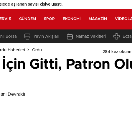
elede aşılanan sayısı
kişiye ulaştı.
ERVIS
GÜNDEM
SPOR
EKONOMI
MAGAZIN
VIDEOL
nlı Borsa
Yayın Akışları
Namaz Vakitleri
Ecza
rdu Haberleri
Ordu
284 kez okunm
İçin Gitti, Patron 