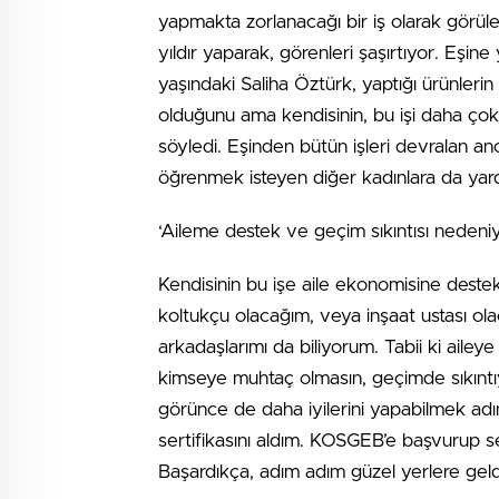
yapmakta zorlanacağı bir iş olarak görüle
yıldır yaparak, görenleri şaşırtıyor. Eşi
yaşındaki Saliha Öztürk, yaptığı ürünlerin 
olduğunu ama kendisinin, bu işi daha çok
söyledi. Eşinden bütün işleri devralan anc
öğrenmek isteyen diğer kadınlara da yardı
‘Aileme destek ve geçim sıkıntısı nedeni
Kendisinin bu işe aile ekonomisine deste
koltukçu olacağım, veya inşaat ustası o
arkadaşlarımı da biliyorum. Tabii ki ail
kimseye muhtaç olmasın, geçimde sıkıntı
görünce de daha iyilerini yapabilmek adına
sertifikasını aldım. KOSGEB’e başvurup se
Başardıkça, adım adım güzel yerlere gel