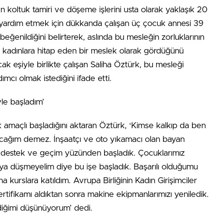
n koltuk tamiri ve döşeme işlerini usta olarak yaklaşık 20
ne yardım etmek için dükkanda çalışan üç çocuk annesi 39
beğenildiğini belirterek, aslında bu mesleğin zorluklarının
 kadınlara hitap eden bir meslek olarak gördüğünü
ak eşiyle birlikte çalışan Saliha Öztürk, bu mesleği
mcı olmak istediğini ifade etti.
yle başladım’
k amaçlı başladığını aktaran Öztürk, ‘Kimse kalkıp da ben
lacağım demez. İnşaatçı ve oto yıkamacı olan bayan
eye destek ve geçim yüzünden başladık. Çocuklarımız
ya düşmeyelim diye bu işe başladık. Başarılı olduğumu
 kurslara katıldım. Avrupa Birliğinin Kadın Girişimciler
rtifikamı aldıktan sonra makine ekipmanlarımızı yeniledik.
diğimi düşünüyorum’ dedi.