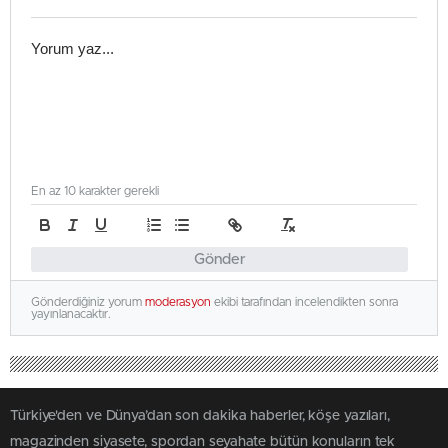
En az 10 karakter gerekli
Gönder
Gönderdiğiniz yorum
moderasyon
ekibi tarafından incelendikten sonra
yayınlanacaktır.
Türkiye'den ve Dünya’dan son dakika haberler, köşe yazıları,
magazinden siyasete, spordan seyahate bütün konuların tek