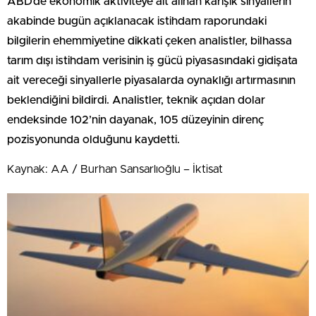
ABD’de ekonomik aktiviteye ait alınan karışık sinyallerin
akabinde bugün açıklanacak istihdam raporundaki
bilgilerin ehemmiyetine dikkati çeken analistler, bilhassa
tarım dışı istihdam verisinin iş gücü piyasasındaki gidişata
ait vereceği sinyallerle piyasalarda oynaklığı artırmasının
beklendiğini bildirdi. Analistler, teknik açıdan dolar
endeksinde 102’nin dayanak, 105 düzeyinin direnç
pozisyonunda olduğunu kaydetti.
Kaynak: AA / Burhan Sansarlıoğlu – İktisat