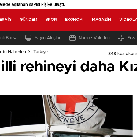
elede aşılanan sayısı
kişiye ulaştı.
ERVIS
GÜNDEM
SPOR
EKONOMI
MAGAZIN
VIDEOL
nlı Borsa
Yayın Akışları
Namaz Vakitleri
Ecza
rdu Haberleri
Türkiye
348 kez okun
lli rehineyi daha Kı