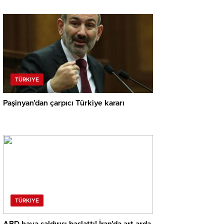
açıklamalar
TÜRKIYE
Paşinyan’dan çarpıcı Türkiye kararı
TÜRKIYE