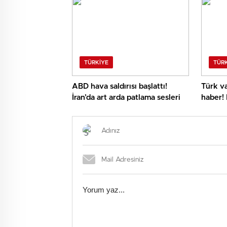
TÜRKIYE
TÜR
ABD hava saldırısı başlattı!
Türk va
İran’da art arda patlama sesleri
haber! 
vize i