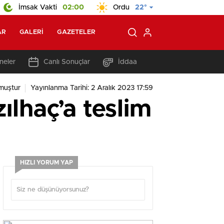
İmsak Vakti
02:00
Ordu
22°
AR
GALERI
GAZETELER
neler
Canlı Sonuçlar
İddaa
muştur
Yayınlanma Tarihi: 2 Aralık 2023 17:59
zılhaç’a teslim
HIZLI YORUM YAP