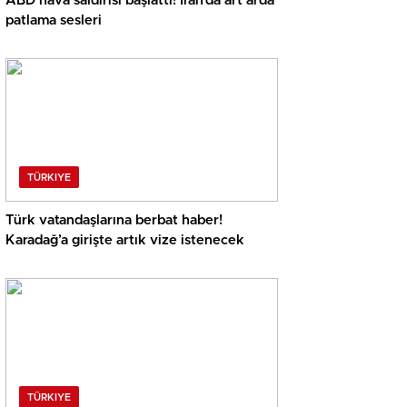
ABD hava saldırısı başlattı! İran’da art arda
patlama sesleri
TÜRKIYE
Türk vatandaşlarına berbat haber!
Karadağ’a girişte artık vize istenecek
TÜRKIYE