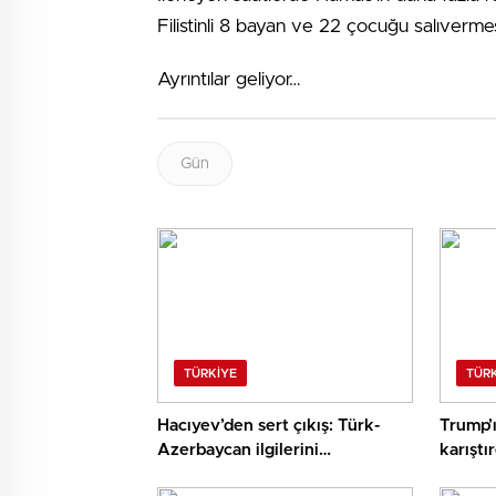
Filistinli 8 bayan ve 22 çocuğu salıverme
Ayrıntılar geliyor…
Gün
TÜRKIYE
TÜR
Hacıyev’den sert çıkış: Türk-
Trump’ı
Azerbaycan ilgilerini
karıştı
baltalayanlar haindir
Cihad’d