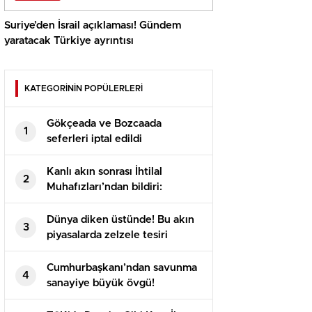
Suriye’den İsrail açıklaması! Gündem
yaratacak Türkiye ayrıntısı
KATEGORİNİN POPÜLERLERİ
Gökçeada ve Bozcaada
1
seferleri iptal edildi
Kanlı akın sonrası İhtilal
2
Muhafızları’ndan bildiri:
Süleymani’nin gönüllerde
yaktığı ateş hiçbir vakit
Dünya diken üstünde! Bu akın
3
sönmeyecek
piyasalarda zelzele tesiri
yaratacak
Cumhurbaşkanı’ndan savunma
4
sanayiye büyük övgü!