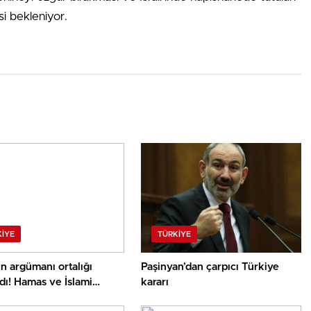
si bekleniyor.
KIYE
TÜRKIYE
n argümanı ortalığı
Paşinyan’dan çarpıcı Türkiye
rdı! Hamas ve İslami
kararı
an art arda açıklamalar