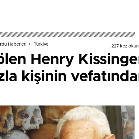
rdu Haberleri
Türkiye
227 kez okun
len Henry Kissinger
la kişinin vefatınd