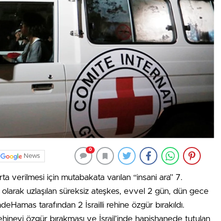
0
News
a verilmesi için mutabakata varılan “insani ara” 7.
larak uzlaşılan süreksiz ateşkes, evvel 2 gün, dün gece
eHamas tarafından 2 İsrailli rehine özgür bırakıldı.
ehineyi özgür bırakması ve İsrail’inde hapishanede tutulan