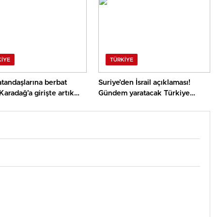
KIYE
TÜRKIYE
tandaşlarına berbat
Suriye’den İsrail açıklaması!
Karadağ’a girişte artık
Gündem yaratacak Türkiye
stenecek
ayrıntısı