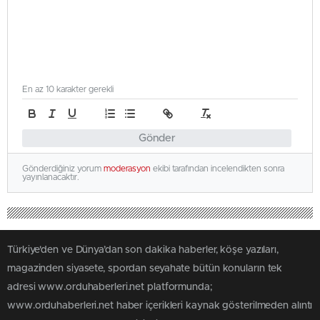
En az 10 karakter gerekli
Gönder
Gönderdiğiniz yorum
moderasyon
ekibi tarafından incelendikten sonra
yayınlanacaktır.
Türkiye'den ve Dünya’dan son dakika haberler, köşe yazıları,
magazinden siyasete, spordan seyahate bütün konuların tek
adresi www.orduhaberleri.net platformunda;
www.orduhaberleri.net haber içerikleri kaynak gösterilmeden alıntı